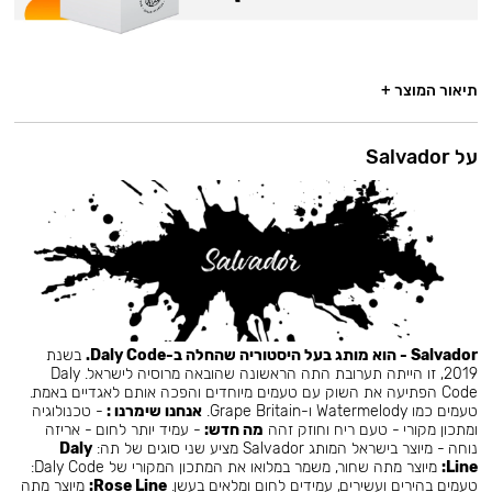
תיאור המוצר +
על Salvador
Salvador - הוא מותג בעל היסטוריה שהחלה ב-Daly Code.
בשנת
2019, זו הייתה תערובת התה הראשונה שהובאה מרוסיה לישראל. Daly
Code הפתיעה את השוק עם טעמים מיוחדים והפכה אותם לאגדיים באמת.
טעמים כמו Watermelody ו-Grape Britain.
אנחנו שימרנו :
- טכנולוגיה
ומתכון מקורי - טעם ריח וחוזק זהה
מה חדש:
- עמיד יותר לחום - אריזה
נוחה - מיוצר בישראל המותג Salvador מציע שני סוגים של תה:
Daly
Line:
מיוצר מתה שחור, משמר במלואו את המתכון המקורי של Daly Code:
טעמים בהירים ועשירים, עמידים לחום ומלאים בעשן.
Rose Line:
מיוצר מתה