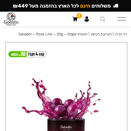
משלוחים
חינם
לכל הארץ בהזמנה מעל ₪449
1
דף הבית
\
תערובת לעישון
\
Salvador — Rose Line — 50g — Grape Vision