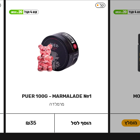
קל
PUER 100G – MARMALADE №1
MO
מרמלדה
מומלץ
הוסף לסל
35
₪