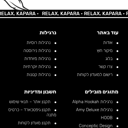
AX, KAPARA •
RELAX, KAPARA •
RELAX, KAPARA •
REL
עוד באתר
נרגילות
אודות
נרגילות רוסיות
מיקור חוץ
נרגילות נירוסטה
בלוג
נרגילות מיוחדות
צרו קשר
נרגילות יוקרתיות
רישום למועדון לקוחות
נרגילות קטנות
מתוגים מובילים
חשבון ומדיניות
נרגילות Alpha Hookah
תקנון אתר – תנאי שימוש
נרגילות Amy Deluxe
תקנון גיפטכארד – כרטיס
מתנה
HOOB
תקנון מועדון לקוחות
Conceptic Design