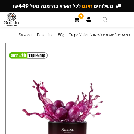
משלוחים
חינם
לכל הארץ בהזמנה מעל ₪449
1
דף הבית
\
תערובת לעישון
\
Salvador — Rose Line — 50g — Grape Vision