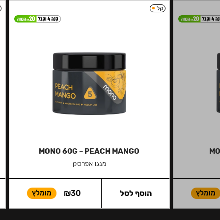
קל
MONO 60G – PEACH MANGO
MO
מנגו אפרסק
מומלץ
הוסף לסל
30
₪
מומלץ