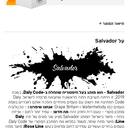
תיאור המוצר +
על Salvador
Salvador - הוא מותג בעל היסטוריה שהחלה ב-Daly Code.
בשנת
2019, זו הייתה תערובת התה הראשונה שהובאה מרוסיה לישראל. Daly
Code הפתיעה את השוק עם טעמים מיוחדים והפכה אותם לאגדיים באמת.
טעמים כמו Watermelody ו-Grape Britain.
אנחנו שימרנו :
- טכנולוגיה
ומתכון מקורי - טעם ריח וחוזק זהה
מה חדש:
- עמיד יותר לחום - אריזה
נוחה - מיוצר בישראל המותג Salvador מציע שני סוגים של תה:
Daly
Line:
מיוצר מתה שחור, משמר במלואו את המתכון המקורי של Daly Code:
טעמים בהירים ועשירים, עמידים לחום ומלאים בעשן.
Rose Line:
מיוצר מתה