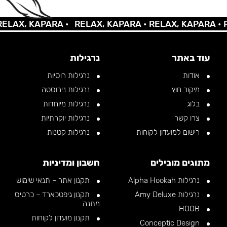
AX, KAPARA •
RELAX, KAPARA •
RELAX, KAPARA •
REL
עוד באתר
נרגילות
אודות
נרגילות רוסיות
מיקור חוץ
נרגילות נירוסטה
בלוג
נרגילות מיוחדות
צרו קשר
נרגילות יוקרתיות
רישום למועדון לקוחות
נרגילות קטנות
מתוגים מובילים
חשבון ומדיניות
נרגילות Alpha Hookah
תקנון אתר – תנאי שימוש
נרגילות Amy Deluxe
תקנון גיפטכארד – כרטיס
מתנה
HOOB
תקנון מועדון לקוחות
Conceptic Design