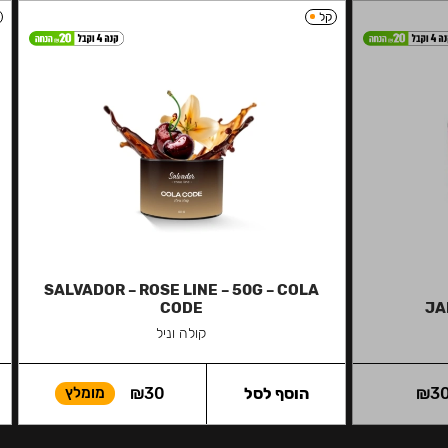
קל
SALVADOR – ROSE LINE – 50G – COLA
CODE
JA
קולה וניל
3
₪
הוסף לסל
30
₪
מומלץ