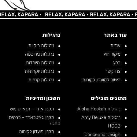
AX, KAPARA •
RELAX, KAPARA •
RELAX, KAPARA •
REL
עוד באתר
נרגילות
אודות
נרגילות רוסיות
מיקור חוץ
נרגילות נירוסטה
בלוג
נרגילות מיוחדות
צרו קשר
נרגילות יוקרתיות
רישום למועדון לקוחות
נרגילות קטנות
מתוגים מובילים
חשבון ומדיניות
נרגילות Alpha Hookah
תקנון אתר – תנאי שימוש
נרגילות Amy Deluxe
תקנון גיפטכארד – כרטיס
מתנה
HOOB
תקנון מועדון לקוחות
Conceptic Design