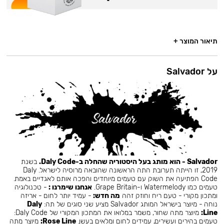
תיאור המוצר +
על Salvador
Salvador - הוא מותג בעל היסטוריה שהחלה ב-Daly Code.
בשנת
2019, זו הייתה תערובת התה הראשונה שהובאה מרוסיה לישראל. Daly
Code הפתיעה את השוק עם טעמים מיוחדים והפכה אותם לאגדיים באמת.
טעמים כמו Watermelody ו-Grape Britain.
אנחנו שימרנו :
- טכנולוגיה
ומתכון מקורי - טעם ריח וחוזק זהה
מה חדש:
- עמיד יותר לחום - אריזה
נוחה - מיוצר בישראל המותג Salvador מציע שני סוגים של תה:
Daly
Line:
מיוצר מתה שחור, משמר במלואו את המתכון המקורי של Daly Code:
טעמים בהירים ועשירים, עמידים לחום ומלאים בעשן.
Rose Line:
מיוצר מתה