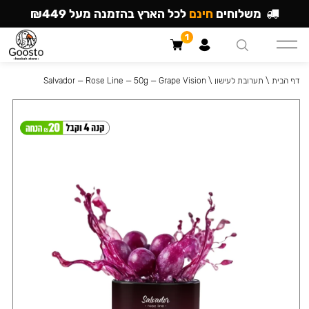
משלוחים
חינם
לכל הארץ בהזמנה מעל ₪449
1
דף הבית
\
תערובת לעישון
\
Salvador — Rose Line — 50g — Grape Vision