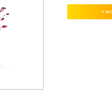
יות
+