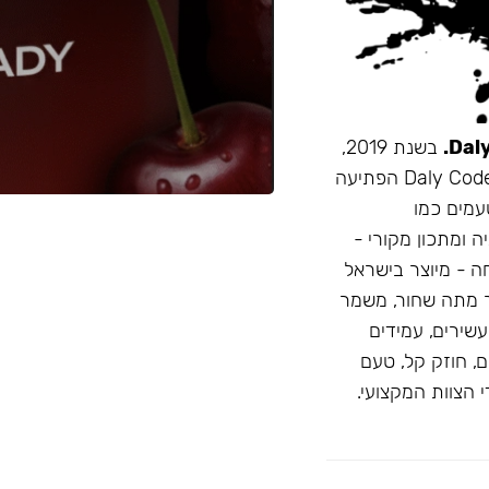
בשנת 2019,
זו הייתה תערובת התה הראשונה שהובאה מרוסיה לישראל. Daly Code הפתיעה
עמים כמו
ה ומתכון מקורי -
חה - מיוצר בישראל
 מתה שחור, משמר
D: טעמים בהירים ועשירים, עמידים
, חוזק קל, טעם
 הצוות המקצועי.