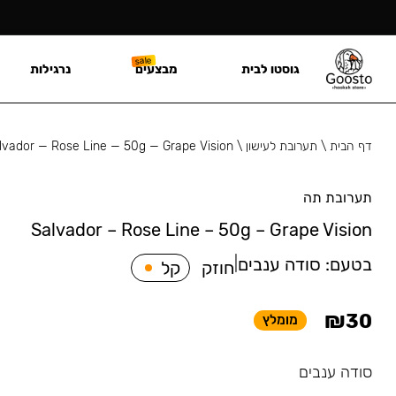
גוסטו לבית
מבצעים
נרגילות
דף הבית
\
תערובת לעישון
\
lvador — Rose Line — 50g — Grape Vision
תערובת תה
Salvador – Rose Line – 50g – Grape Vision
בטעם:
סודה ענבים
|
חוזק
קל
₪
30
מומלץ
סודה ענבים