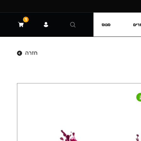
1
רים
סנוס
חזרה