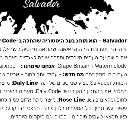
Salvador - הוא מותג בעל היסטוריה שהחלה ב-Daly Code.
את השוק עם טעמים מיוחדים והפכה אותם לאגדיים באמת. ט
Watermelody ו-Grape Britain.
אנחנו שימרנו :
- טכנולוגי
טעם ריח וחוזק זהה
מה חדש:
- עמיד יותר לחום - אריזה נו
המותג Salvador מציע שני סוגים של תה:
Daly Line:
מיוצר
במלואו את המתכון המקורי של aly Code
לחום ומלאים בעשן.
Rose Line:
מיוצר מתה אדום עמיד לחום
עשיר ועשן סמיך. כל הטעמים בליין פותחו מאפס ונבדקו על ידי
כאן תמצאו טעמים מוכרים - כמו כן גם מיקסים מיוחדים.