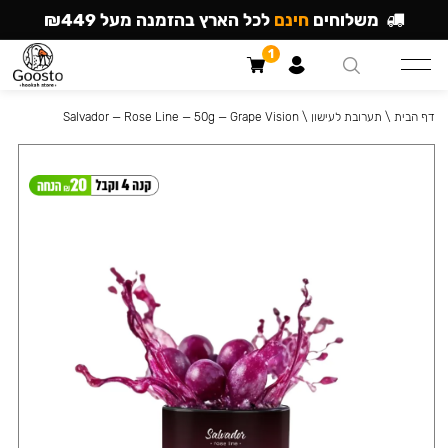
משלוחים
חינם
לכל הארץ בהזמנה מעל ₪449
1
דף הבית
\
תערובת לעישון
\
Salvador — Rose Line — 50g — Grape Vision