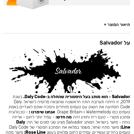
תיאור המוצר +
על Salvador
Salvador - הוא מותג בעל היסטוריה שהחלה ב-Daly Code.
בשנת
2019, זו הייתה תערובת התה הראשונה שהובאה מרוסיה לישראל. Daly
Code הפתיעה את השוק עם טעמים מיוחדים והפכה אותם לאגדיים באמת.
טעמים כמו Watermelody ו-Grape Britain.
אנחנו שימרנו :
- טכנולוגיה
ומתכון מקורי - טעם ריח וחוזק זהה
מה חדש:
- עמיד יותר לחום - אריזה
נוחה - מיוצר בישראל המותג Salvador מציע שני סוגים של תה:
Daly
Line:
מיוצר מתה שחור, משמר במלואו את המתכון המקורי של Daly Code:
טעמים בהירים ועשירים, עמידים לחום ומלאים בעשן.
Rose Line:
מיוצר מתה