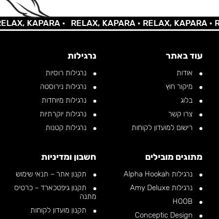
AX, KAPARA •
RELAX, KAPARA •
RELAX, KAPARA •
REL
עוד באתר
נרגילות
אודות
נרגילות רוסיות
מיקור חוץ
נרגילות נירוסטה
בלוג
נרגילות מיוחדות
צרו קשר
נרגילות יוקרתיות
רישום למועדון לקוחות
נרגילות קטנות
מתוגים מובילים
חשבון ומדיניות
נרגילות Alpha Hookah
תקנון אתר – תנאי שימוש
נרגילות Amy Deluxe
תקנון גיפטכארד – כרטיס
מתנה
HOOB
תקנון מועדון לקוחות
Conceptic Design