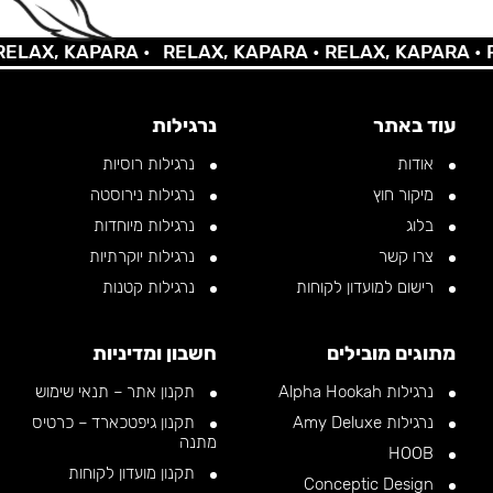
AX, KAPARA •
RELAX, KAPARA •
RELAX, KAPARA •
REL
עוד באתר
נרגילות
אודות
נרגילות רוסיות
מיקור חוץ
נרגילות נירוסטה
בלוג
נרגילות מיוחדות
צרו קשר
נרגילות יוקרתיות
רישום למועדון לקוחות
נרגילות קטנות
מתוגים מובילים
חשבון ומדיניות
נרגילות Alpha Hookah
תקנון אתר – תנאי שימוש
נרגילות Amy Deluxe
תקנון גיפטכארד – כרטיס
מתנה
HOOB
תקנון מועדון לקוחות
Conceptic Design