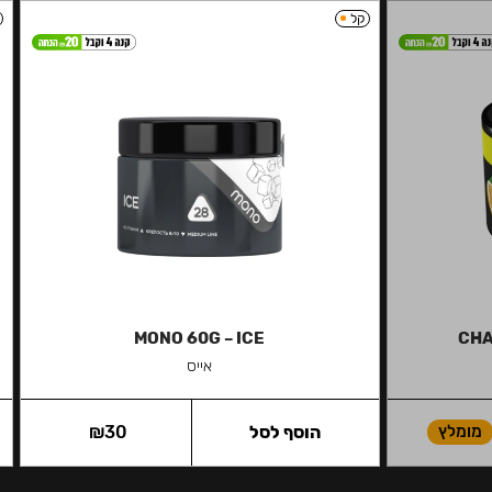
קל
MONO 60G – ICE
CHA
אייס
מומלץ
הוסף לסל
30
₪