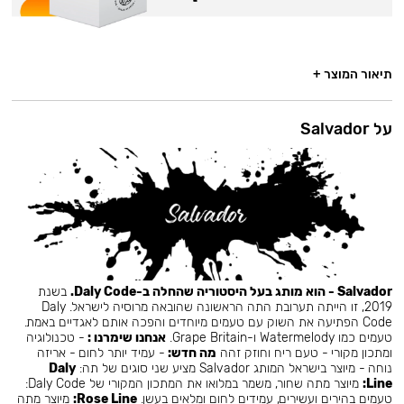
תיאור המוצר +
על Salvador
Salvador - הוא מותג בעל היסטוריה שהחלה ב-Daly Code.
בשנת
2019, זו הייתה תערובת התה הראשונה שהובאה מרוסיה לישראל. Daly
Code הפתיעה את השוק עם טעמים מיוחדים והפכה אותם לאגדיים באמת.
טעמים כמו Watermelody ו-Grape Britain.
אנחנו שימרנו :
- טכנולוגיה
ומתכון מקורי - טעם ריח וחוזק זהה
מה חדש:
- עמיד יותר לחום - אריזה
נוחה - מיוצר בישראל המותג Salvador מציע שני סוגים של תה:
Daly
Line:
מיוצר מתה שחור, משמר במלואו את המתכון המקורי של Daly Code:
טעמים בהירים ועשירים, עמידים לחום ומלאים בעשן.
Rose Line:
מיוצר מתה