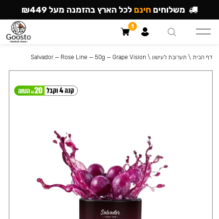
משלוחים
חינם
לכל הארץ בהזמנה מעל ₪449
1
דף הבית
\
תערובת לעישון
\
Salvador — Rose Line — 50g — Grape Vision