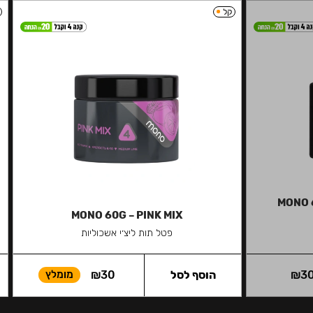
קל
MONO 
MONO 60G – PINK MIX
פטל תות ליצ׳י אשכוליות
3
₪
הוסף לסל
30
₪
מומלץ