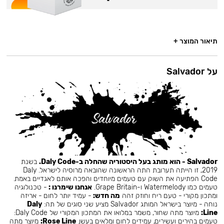
תיאור המוצר +
על Salvador
Salvador - הוא מותג בעל היסטוריה שהחלה ב-Daly Code.
בשנת
2019, זו הייתה תערובת התה הראשונה שהובאה מרוסיה לישראל. Daly
Code הפתיעה את השוק עם טעמים מיוחדים והפכה אותם לאגדיים באמת.
טעמים כמו Watermelody ו-Grape Britain.
אנחנו שימרנו :
- טכנולוגיה
ומתכון מקורי - טעם ריח וחוזק זהה
מה חדש:
- עמיד יותר לחום - אריזה
נוחה - מיוצר בישראל המותג Salvador מציע שני סוגים של תה:
Daly
Line:
מיוצר מתה שחור, משמר במלואו את המתכון המקורי של Daly Code:
טעמים בהירים ועשירים, עמידים לחום ומלאים בעשן.
Rose Line:
מיוצר מתה