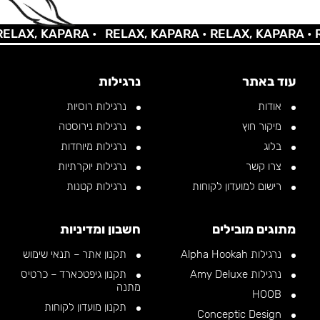
AX, KAPARA •
RELAX, KAPARA •
RELAX, KAPARA •
REL
עוד באתר
נרגילות
אודות
נרגילות רוסיות
מיקור חוץ
נרגילות נירוסטה
בלוג
נרגילות מיוחדות
צרו קשר
נרגילות יוקרתיות
רישום למועדון לקוחות
נרגילות קטנות
מתוגים מובילים
חשבון ומדיניות
נרגילות Alpha Hookah
תקנון אתר – תנאי שימוש
נרגילות Amy Deluxe
תקנון גיפטכארד – כרטיס
מתנה
HOOB
תקנון מועדון לקוחות
Conceptic Design