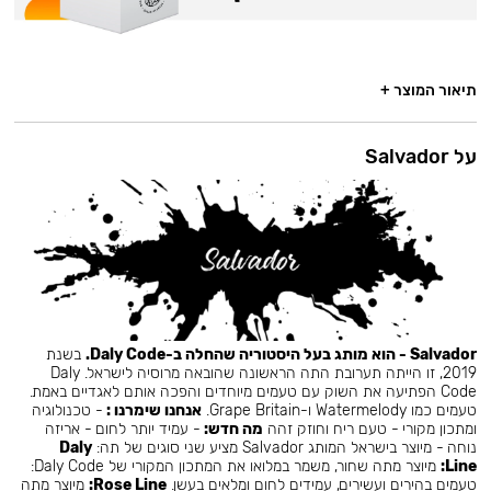
תיאור המוצר +
על Salvador
Salvador - הוא מותג בעל היסטוריה שהחלה ב-Daly Code.
בשנת
2019, זו הייתה תערובת התה הראשונה שהובאה מרוסיה לישראל. Daly
Code הפתיעה את השוק עם טעמים מיוחדים והפכה אותם לאגדיים באמת.
טעמים כמו Watermelody ו-Grape Britain.
אנחנו שימרנו :
- טכנולוגיה
ומתכון מקורי - טעם ריח וחוזק זהה
מה חדש:
- עמיד יותר לחום - אריזה
נוחה - מיוצר בישראל המותג Salvador מציע שני סוגים של תה:
Daly
Line:
מיוצר מתה שחור, משמר במלואו את המתכון המקורי של Daly Code:
טעמים בהירים ועשירים, עמידים לחום ומלאים בעשן.
Rose Line:
מיוצר מתה