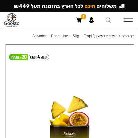
משלוחים
חינם
לכל הארץ בהזמנה מעל ₪449
1
דף הבית
\
תערובת לעישון
\
Salvador — Rose Line — 50g — Tropi