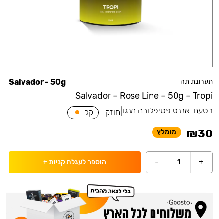
תערובת תה
Salvador - 50g
Salvador – Rose Line – 50g – Tropi
בטעם:
אננס פסיפלורה מנגו
|
חוזק
קל
₪
30
מומלץ
-
1
+
הוספה לעגלת קניות
+