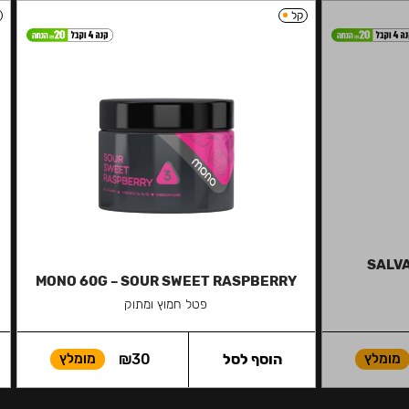
קל
SALVA
MONO 60G – SOUR SWEET RASPBERRY
פטל חמוץ ומתוק
מומלץ
הוסף לסל
30
₪
מומלץ