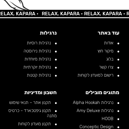
AX, KAPARA •
RELAX, KAPARA •
RELAX, KAPARA •
REL
עוד באתר
נרגילות
אודות
נרגילות רוסיות
מיקור חוץ
נרגילות נירוסטה
בלוג
נרגילות מיוחדות
צרו קשר
נרגילות יוקרתיות
רישום למועדון לקוחות
נרגילות קטנות
מתוגים מובילים
חשבון ומדיניות
נרגילות Alpha Hookah
תקנון אתר – תנאי שימוש
נרגילות Amy Deluxe
תקנון גיפטכארד – כרטיס
מתנה
HOOB
תקנון מועדון לקוחות
Conceptic Design