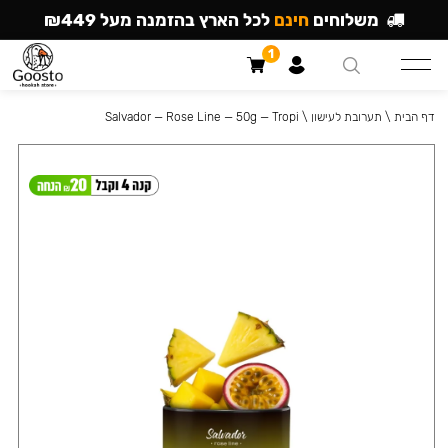
משלוחים
חינם
לכל הארץ בהזמנה מעל ₪449
1
דף הבית
\
תערובת לעישון
\
Salvador — Rose Line — 50g — Tropi