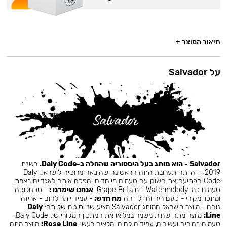
תיאור המוצר +
על Salvador
Salvador - הוא מותג בעל היסטוריה שהחלה ב-Daly Code.
בשנת
2019, זו הייתה תערובת התה הראשונה שהובאה מרוסיה לישראל. Daly
Code הפתיעה את השוק עם טעמים מיוחדים והפכה אותם לאגדיים באמת.
טעמים כמו Watermelody ו-Grape Britain.
אנחנו שימרנו :
- טכנולוגיה
ומתכון מקורי - טעם ריח וחוזק זהה
מה חדש:
- עמיד יותר לחום - אריזה
נוחה - מיוצר בישראל המותג Salvador מציע שני סוגים של תה:
Daly
Line:
מיוצר מתה שחור, משמר במלואו את המתכון המקורי של Daly Code:
טעמים בהירים ועשירים, עמידים לחום ומלאים בעשן.
Rose Line:
מיוצר מתה