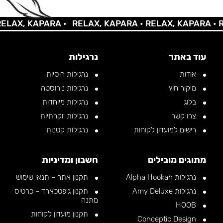
AX, KAPARA •
RELAX, KAPARA •
RELAX, KAPARA •
REL
עוד באתר
נרגילות
אודות
נרגילות רוסיות
מיקור חוץ
נרגילות נירוסטה
בלוג
נרגילות מיוחדות
צרו קשר
נרגילות יוקרתיות
רישום למועדון לקוחות
נרגילות קטנות
מתוגים מובילים
חשבון ומדיניות
נרגילות Alpha Hookah
תקנון אתר – תנאי שימוש
נרגילות Amy Deluxe
תקנון גיפטכארד – כרטיס
מתנה
HOOB
תקנון מועדון לקוחות
Conceptic Design