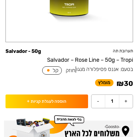
תערובת תה
Salvador - 50g
Salvador – Rose Line – 50g – Tropi
בטעם:
אננס פסיפלורה מנגו
|
חוזק
קל
₪
30
מומלץ
-
1
+
הוספה לעגלת קניות
+