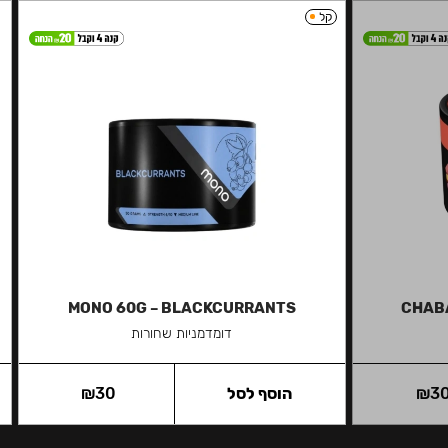
קל
MONO 60G – BLACKCURRANTS
CHABA
דומדמניות שחורות
3
₪
הוסף לסל
30
₪