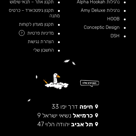
נרגילות Alpha Hookah
תקנון אתר – תנאי שימוש
נרגילות Amy Deluxe
תקנון גיפטכארד – כרטיס
מתנה
HOOB
תקנון מועדון לקוחות
Conceptic Design
מדיניות פרטיות
?
DSH
הצהרת נגישות
החשבון שלי
חיפה
דרך יפו 33
כרמיאל
נשיאי ישראל 9
תל אביב
יהודה הלוי 47