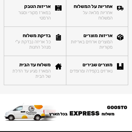
אחריות על המשלוח
אריזות הטבק
אחריות מלאה על
במארז מקורי וסגור
המשלוח
הרמטי
אריזות מוצרים
בדיקת משלוח
המוצרים ארוזים באריזות
כל אריזה נבדקת ע"י
מקוריות
מנהל החנות
מוצרים שבירים
משלוח עד הבית
נארזים בקפידה ומרופדים
המארז מגיע עד הדלת
של הבית