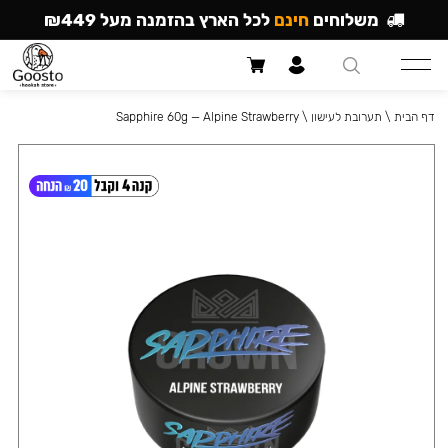
משלוחים
חינם
לכל הארץ בהזמנה מעל ₪449
דף הבית
\
תערובת לעישון
\
Sapphire 60g — Alpine Strawberry