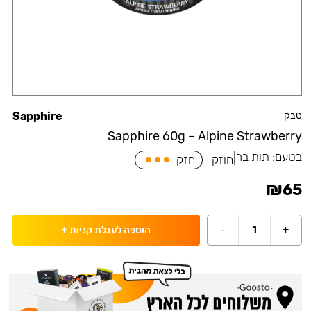
טבק
Sapphire
Sapphire 60g – Alpine Strawberry
בטעם:
תות בר
|
חוזק
חזק
₪
65
-
1
+
הוספה לעגלת קניות
+