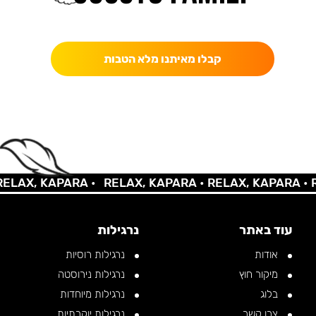
כאן מקבלים יותר — הטבות, עדכונים והפתעות בלעדיות.
קבלו מאיתנו מלא הטבות
AX, KAPARA •
RELAX, KAPARA •
RELAX, KAPARA •
REL
עוד באתר
נרגילות
אודות
נרגילות רוסיות
מיקור חוץ
נרגילות נירוסטה
בלוג
נרגילות מיוחדות
צרו קשר
נרגילות יוקרתיות