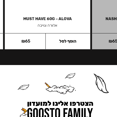
MUST HAVE 60G – ALOVA
NASH
אלוורה וגוייבה
6
₪
הוסף לסל
65
₪
הצטרפו אלינו למועדון