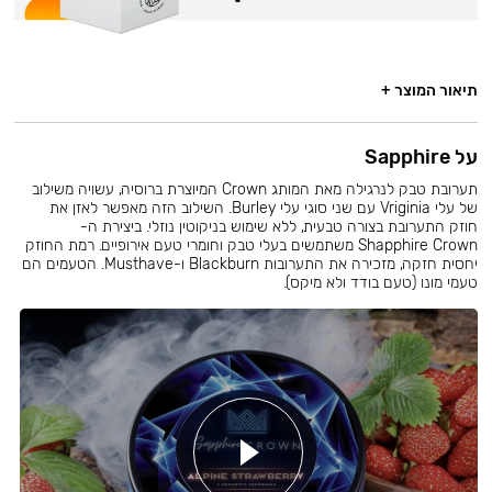
תיאור המוצר +
על Sapphire
תערובת טבק לנרגילה מאת המותג Crown המיוצרת ברוסיה, עשויה משילוב
של עלי Vriginia עם שני סוגי עלי Burley. השילוב הזה מאפשר לאזן את
חוזק התערובת בצורה טבעית, ללא שימוש בניקוטין נוזלי. ביצירת ה-
Shapphire Crown משתמשים בעלי טבק וחומרי טעם אירופיים. רמת החוזק
יחסית חזקה, מזכירה את התערובות Blackburn ו-Musthave. הטעמים הם
טעמי מונו (טעם בודד ולא מיקס).