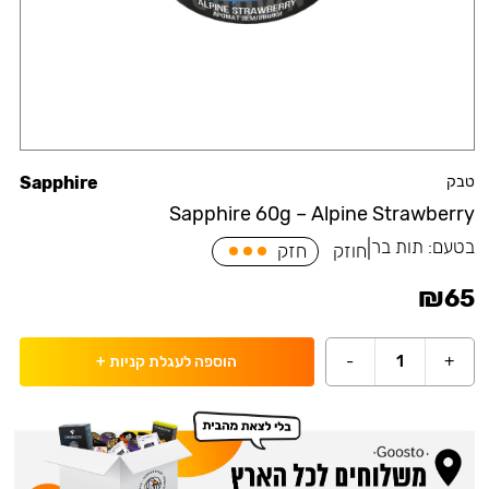
טבק
Sapphire
Sapphire 60g – Alpine Strawberry
בטעם:
תות בר
|
חוזק
חזק
₪
65
-
1
+
הוספה לעגלת קניות
+