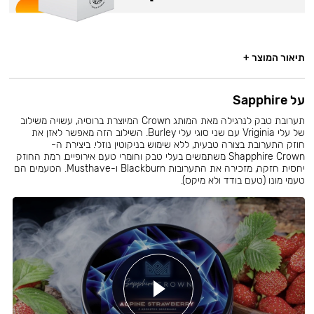
תיאור המוצר +
על Sapphire
תערובת טבק לנרגילה מאת המותג Crown המיוצרת ברוסיה, עשויה משילוב
של עלי Vriginia עם שני סוגי עלי Burley. השילוב הזה מאפשר לאזן את
חוזק התערובת בצורה טבעית, ללא שימוש בניקוטין נוזלי. ביצירת ה-
Shapphire Crown משתמשים בעלי טבק וחומרי טעם אירופיים. רמת החוזק
יחסית חזקה, מזכירה את התערובות Blackburn ו-Musthave. הטעמים הם
טעמי מונו (טעם בודד ולא מיקס).