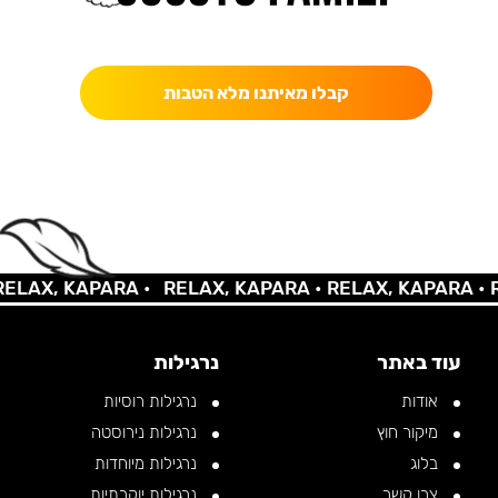
כאן מקבלים יותר — הטבות, עדכונים והפתעות בלעדיות.
קבלו מאיתנו מלא הטבות
AX, KAPARA •
RELAX, KAPARA •
RELAX, KAPARA •
REL
עוד באתר
נרגילות
אודות
נרגילות רוסיות
מיקור חוץ
נרגילות נירוסטה
בלוג
נרגילות מיוחדות
צרו קשר
נרגילות יוקרתיות