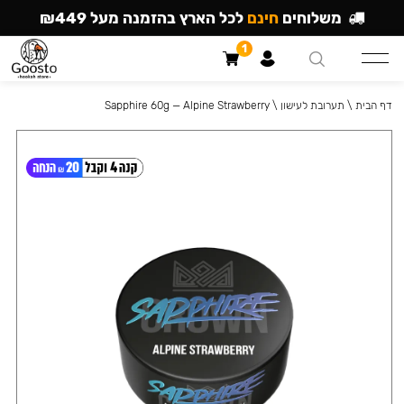
משלוחים
חינם
לכל הארץ בהזמנה מעל ₪449
1
דף הבית
\
תערובת לעישון
\
Sapphire 60g — Alpine Strawberry