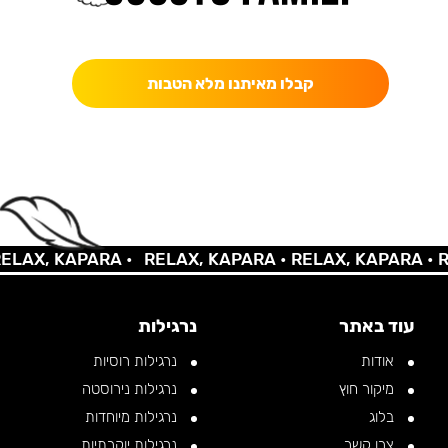
כאן מקבלים יותר — הטבות, עדכונים והפתעות בלעדיות.
קבלו מאיתנו מלא הטבות
AX, KAPARA •
RELAX, KAPARA •
RELAX, KAPARA •
REL
עוד באתר
נרגילות
אודות
נרגילות רוסיות
מיקור חוץ
נרגילות נירוסטה
בלוג
נרגילות מיוחדות
צרו קשר
נרגילות יוקרתיות