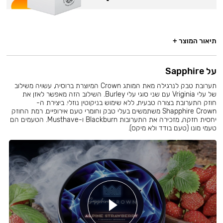
תיאור המוצר +
על Sapphire
תערובת טבק לנרגילה מאת המותג Crown המיוצרת ברוסיה, עשויה משילוב
של עלי Vriginia עם שני סוגי עלי Burley. השילוב הזה מאפשר לאזן את
חוזק התערובת בצורה טבעית, ללא שימוש בניקוטין נוזלי. ביצירת ה-
Shapphire Crown משתמשים בעלי טבק וחומרי טעם אירופיים. רמת החוזק
יחסית חזקה, מזכירה את התערובות Blackburn ו-Musthave. הטעמים הם
טעמי מונו (טעם בודד ולא מיקס).