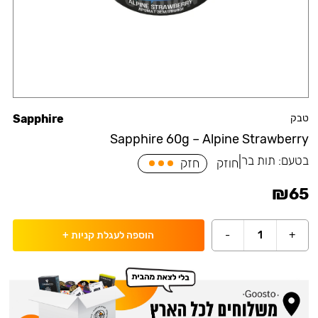
טבק
Sapphire
Sapphire 60g – Alpine Strawberry
בטעם:
תות בר
|
חוזק
חזק
₪
65
-
1
+
הוספה לעגלת קניות
+