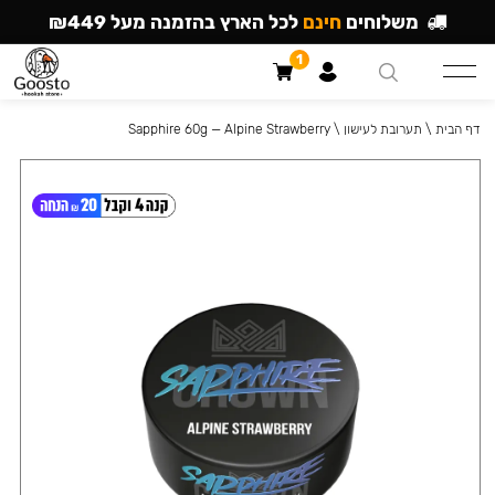
משלוחים
חינם
לכל הארץ בהזמנה מעל ₪449
1
דף הבית
\
תערובת לעישון
\
Sapphire 60g — Alpine Strawberry