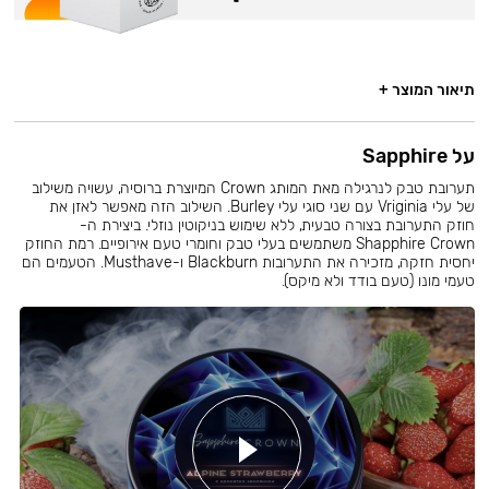
תיאור המוצר +
על Sapphire
תערובת טבק לנרגילה מאת המותג Crown המיוצרת ברוסיה, עשויה משילוב
של עלי Vriginia עם שני סוגי עלי Burley. השילוב הזה מאפשר לאזן את
חוזק התערובת בצורה טבעית, ללא שימוש בניקוטין נוזלי. ביצירת ה-
Shapphire Crown משתמשים בעלי טבק וחומרי טעם אירופיים. רמת החוזק
יחסית חזקה, מזכירה את התערובות Blackburn ו-Musthave. הטעמים הם
טעמי מונו (טעם בודד ולא מיקס).