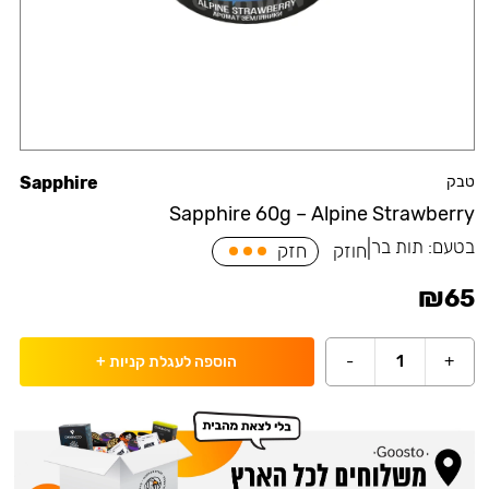
טבק
Sapphire
Sapphire 60g – Alpine Strawberry
בטעם:
תות בר
|
חוזק
חזק
₪
65
-
1
+
הוספה לעגלת קניות
+