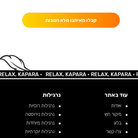
כאן מקבלים יותר — הטבות, עדכונים והפתעות בלעדיות.
קבלו מאיתנו מלא הטבות
AX, KAPARA •
RELAX, KAPARA •
RELAX, KAPARA •
REL
עוד באתר
נרגילות
אודות
נרגילות רוסיות
מיקור חוץ
נרגילות נירוסטה
בלוג
נרגילות מיוחדות
צרו קשר
נרגילות יוקרתיות