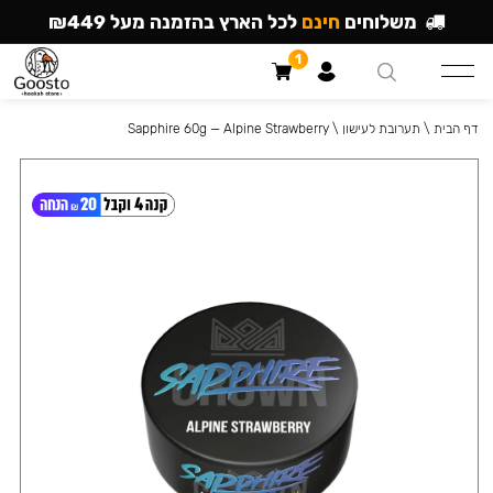
משלוחים
חינם
לכל הארץ בהזמנה מעל ₪449
1
דף הבית
\
תערובת לעישון
\
Sapphire 60g — Alpine Strawberry