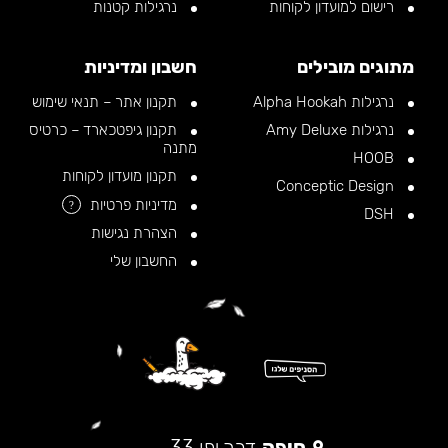
רישום למועדון לקוחות
נרגילות קטנות
מתוגים מובילים
חשבון ומדיניות
נרגילות Alpha Hookah
תקנון אתר – תנאי שימוש
נרגילות Amy Deluxe
תקנון גיפטכארד – כרטיס
מתנה
HOOB
תקנון מועדון לקוחות
Conceptic Design
מדיניות פרטיות
?
DSH
הצהרת נגישות
החשבון שלי
חיפה
דרך יפו 33