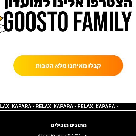
הצטרפו אלינו למועדון
כאן מקבלים יותר — הטבות, עדכונים והפתעות בלעדיות.
קבלו מאיתנו מלא הטבות
 KAPARA •
RELAX, KAPARA •
RELAX, KAPARA •
מתוגים מובילים
נרגילות Alpha Hookah