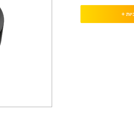
יות
+