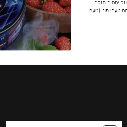
וזק יחסית חזקה,
Blac ו-Musthave. הטעמים הם טעמי מונו (טעם