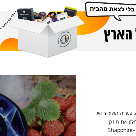
Cro המיוצרת ברוסיה, עשויה משילוב של
 הזה מאפשר לאזן את חוזק
התערובת בצורה טבעית, ללא שימוש בניקוטין נוזלי. ביצירת ה-Shapphire