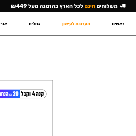
משלוחים
חינם
לכל הארץ בהזמנה מעל ₪449
ראשים
תערובת לעישון
גחלים
אביז