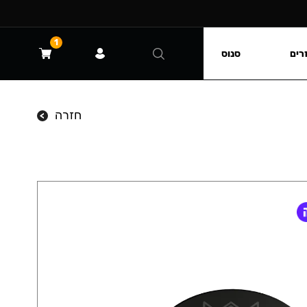
1
רים
סנוס
חזרה