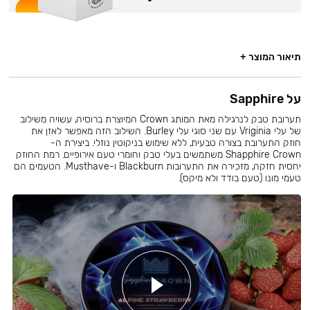
תיאור המוצר +
על Sapphire
תערובת טבק לנרגילה מאת המותג Crown המיוצרת ברוסיה, עשויה משילוב
של עלי Vriginia עם שני סוגי עלי Burley. השילוב הזה מאפשר לאזן את
חוזק התערובת בצורה טבעית, ללא שימוש בניקוטין נוזלי. ביצירת ה-
Shapphire Crown משתמשים בעלי טבק וחומרי טעם אירופיים. רמת החוזק
יחסית חזקה, מזכירה את התערובות Blackburn ו-Musthave. הטעמים הם
טעמי מונו (טעם בודד ולא מיקס).