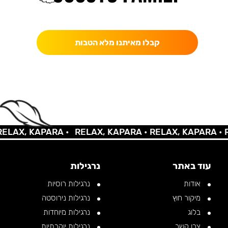
כאן מקבלים יותר — הטבות, עדכונים והפתעות בלעדיות.
קבלו מאיתנו מלא הטבות
AX, KAPARA •
RELAX, KAPARA •
RELAX, KAPARA •
REL
עוד באתר
נרגילות
אודות
נרגילות רוסיות
מיקור חוץ
נרגילות נירוסטה
בלוג
נרגילות מיוחדות
צרו קשר
נרגילות יוקרתיות