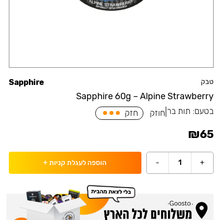
טבק
Sapphire
Sapphire 60g – Alpine Strawberry
בטעם:
תות בר
|
חוזק
חזק
₪
65
-
1
+
הוספה לעגלת קניות
+