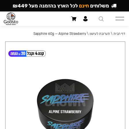
משלוחים
חינם
לכל הארץ בהזמנה מעל ₪449
דף הבית
\
תערובת לעישון
\
Sapphire 60g — Alpine Strawberry