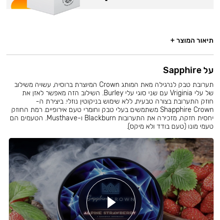
תיאור המוצר +
על Sapphire
תערובת טבק לנרגילה מאת המותג Crown המיוצרת ברוסיה, עשויה משילוב
של עלי Vriginia עם שני סוגי עלי Burley. השילוב הזה מאפשר לאזן את
חוזק התערובת בצורה טבעית, ללא שימוש בניקוטין נוזלי. ביצירת ה-
Shapphire Crown משתמשים בעלי טבק וחומרי טעם אירופיים. רמת החוזק
יחסית חזקה, מזכירה את התערובות Blackburn ו-Musthave. הטעמים הם
טעמי מונו (טעם בודד ולא מיקס).