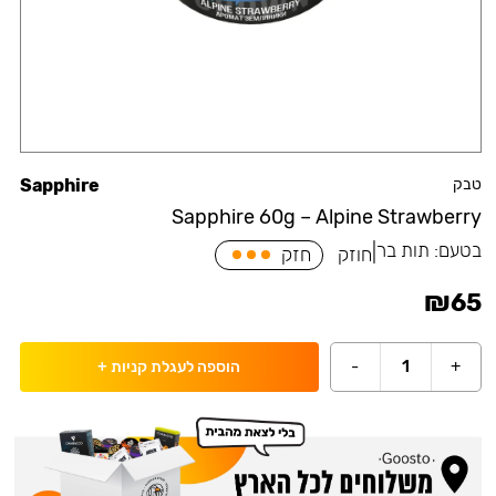
טבק
Sapphire
Sapphire 60g – Alpine Strawberry
בטעם:
תות בר
|
חוזק
חזק
₪
65
-
1
+
הוספה לעגלת קניות
+