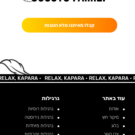
כאן מקבלים יותר — הטבות, עדכונים והפתעות בלעדיות.
קבלו מאיתנו מלא הטבות
AX, KAPARA •
RELAX, KAPARA •
RELAX, KAPARA •
REL
עוד באתר
נרגילות
אודות
נרגילות רוסיות
מיקור חוץ
נרגילות נירוסטה
בלוג
נרגילות מיוחדות
צרו קשר
נרגילות יוקרתיות