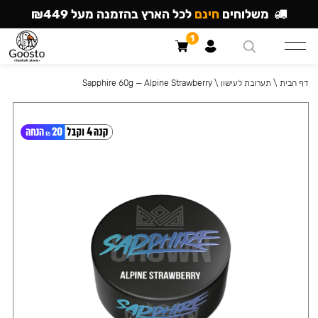
משלוחים
חינם
לכל הארץ בהזמנה מעל ₪449
1
דף הבית
\
תערובת לעישון
\
Sapphire 60g — Alpine Strawberry