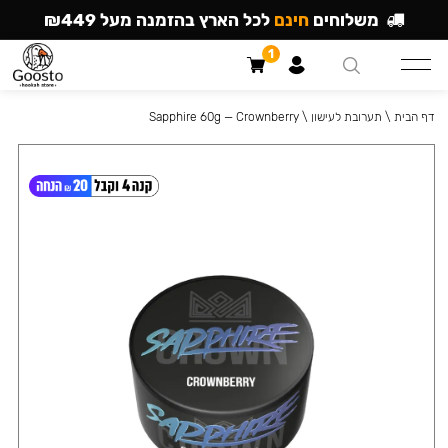
משלוחים
חינם
לכל הארץ בהזמנה מעל ₪449
1
דף הבית
\
תערובת לעישון
\
Sapphire 60g — Crownberry