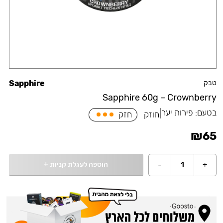
טבק
Sapphire
Sapphire 60g – Crownberry
בטעם:
פירות יער
|
חוזק
חזק
₪
65
הוספה לעגלת קניות
+
-
1
+