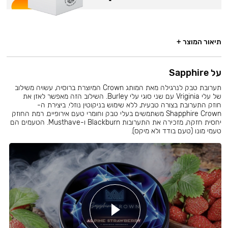
תיאור המוצר +
על Sapphire
תערובת טבק לנרגילה מאת המותג Crown המיוצרת ברוסיה, עשויה משילוב
של עלי Vriginia עם שני סוגי עלי Burley. השילוב הזה מאפשר לאזן את
חוזק התערובת בצורה טבעית, ללא שימוש בניקוטין נוזלי. ביצירת ה-
Shapphire Crown משתמשים בעלי טבק וחומרי טעם אירופיים. רמת החוזק
יחסית חזקה, מזכירה את התערובות Blackburn ו-Musthave. הטעמים הם
טעמי מונו (טעם בודד ולא מיקס).