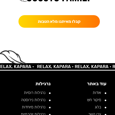
כאן מקבלים יותר — הטבות, עדכונים והפתעות בלעדיות.
קבלו מאיתנו מלא הטבות
AX, KAPARA •
RELAX, KAPARA •
RELAX, KAPARA •
REL
עוד באתר
נרגילות
אודות
נרגילות רוסיות
מיקור חוץ
נרגילות נירוסטה
בלוג
נרגילות מיוחדות
צרו קשר
נרגילות יוקרתיות