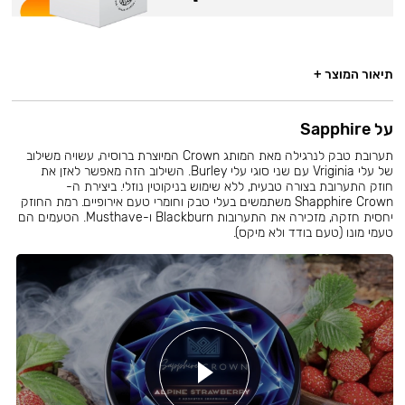
תיאור המוצר +
על Sapphire
תערובת טבק לנרגילה מאת המותג Crown המיוצרת ברוסיה, עשויה משילוב
של עלי Vriginia עם שני סוגי עלי Burley. השילוב הזה מאפשר לאזן את
חוזק התערובת בצורה טבעית, ללא שימוש בניקוטין נוזלי. ביצירת ה-
Shapphire Crown משתמשים בעלי טבק וחומרי טעם אירופיים. רמת החוזק
יחסית חזקה, מזכירה את התערובות Blackburn ו-Musthave. הטעמים הם
טעמי מונו (טעם בודד ולא מיקס).