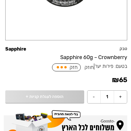
טבק
Sapphire
Sapphire 60g – Crownberry
בטעם:
פירות יער
|
חוזק
חזק
₪
65
הוספה לעגלת קניות
+
-
1
+