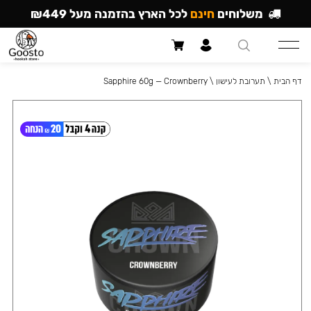
משלוחים
חינם
לכל הארץ בהזמנה מעל ₪449
דף הבית
\
תערובת לעישון
\
Sapphire 60g — Crownberry