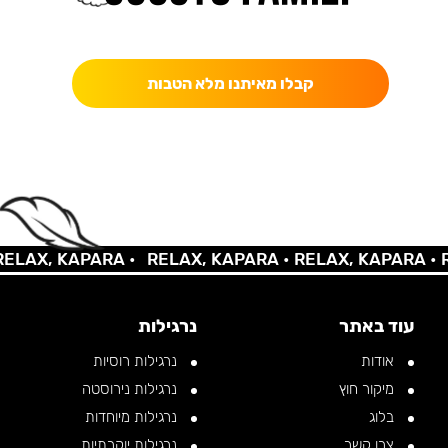
כאן מקבלים יותר — הטבות, עדכונים והפתעות בלעדיות.
קבלו מאיתנו מלא הטבות
AX, KAPARA •
RELAX, KAPARA •
RELAX, KAPARA •
REL
עוד באתר
נרגילות
אודות
נרגילות רוסיות
מיקור חוץ
נרגילות נירוסטה
בלוג
נרגילות מיוחדות
צרו קשר
נרגילות יוקרתיות