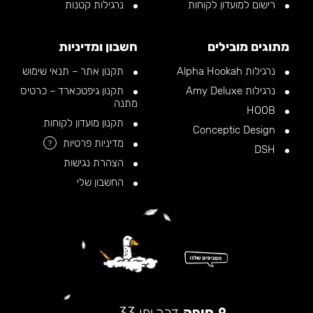
רישום למועדון לקוחות
נרגילות קטנות
מתוגים מובילים
חשבון ומדיניות
נרגילות Alpha Hookah
תקנון אתר – תנאי שימוש
נרגילות Amy Deluxe
תקנון גיפטכארד – כרטיס
מתנה
HOOB
תקנון מועדון לקוחות
Conceptic Design
מדיניות פרטיות
?
DSH
הצהרת נגישות
החשבון שלי
חיפה
דרך יפו 33