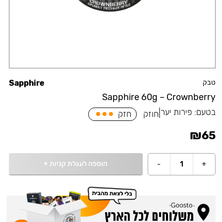
טבק
Sapphire
Sapphire 60g – Crownberry
בטעם:
פירות יער
|
חוזק
חזק
₪
65
הוספה לעגלת קניות
+
-
1
+