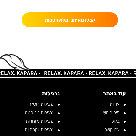
כאן מקבלים יותר — הטבות, עדכונים והפתעות בלעדיות.
קבלו מאיתנו מלא הטבות
AX, KAPARA •
RELAX, KAPARA •
RELAX, KAPARA •
REL
עוד באתר
נרגילות
אודות
נרגילות רוסיות
מיקור חוץ
נרגילות נירוסטה
בלוג
נרגילות מיוחדות
צרו קשר
נרגילות יוקרתיות