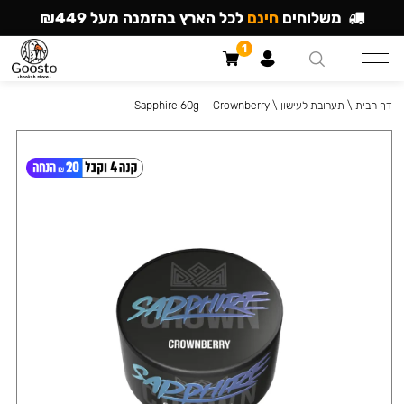
משלוחים
חינם
לכל הארץ בהזמנה מעל ₪449
1
דף הבית
\
תערובת לעישון
\
Sapphire 60g — Crownberry