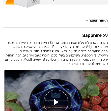
תיאור המוצר +
על Sapphire
תערובת טבק לנרגילה מאת המותג Crown המיוצרת ברוסיה, עשויה משילוב
של עלי Vriginia עם שני סוגי עלי Burley. השילוב הזה מאפשר לאזן את
חוזק התערובת בצורה טבעית, ללא שימוש בניקוטין נוזלי. ביצירת ה-
Shapphire Crown משתמשים בעלי טבק וחומרי טעם אירופיים. רמת החוזק
יחסית חזקה, מזכירה את התערובות Blackburn ו-Musthave. הטעמים הם
טעמי מונו (טעם בודד ולא מיקס).