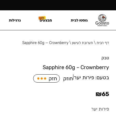
גוסטו לבית
מבצעים
נרגילות
דף הבית
\
תערובת לעישון
\
Sapphire 60g — Crownberry
טבק
Sapphire 60g – Crownberry
בטעם:
פירות יער
|
חוזק
חזק
₪
65
פירות יער