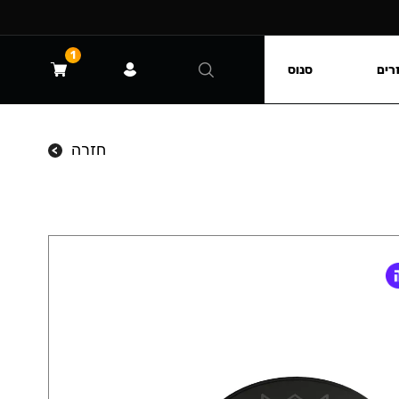
1
רים
סנוס
חזרה