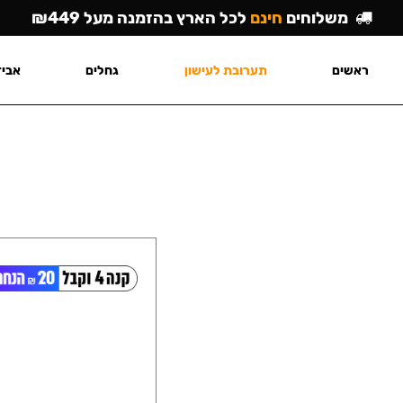
משלוחים
חינם
לכל הארץ בהזמנה מעל ₪449
ראשים
תערובת לעישון
גחלים
אביז