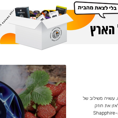
Cro המיוצרת ברוסיה, עשויה משילוב של
 הזה מאפשר לאזן את חוזק
התערובת בצורה טבעית, ללא שימוש בניקוטין נוזלי. ביצירת ה-Shapphire