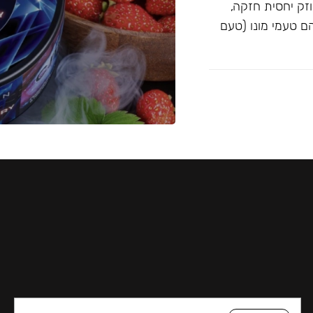
וזק יחסית חזקה,
Blac ו-Musthave. הטעמים הם טעמי מונו (טעם