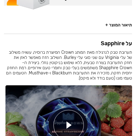
תיאור המוצר +
על Sapphire
תערובת טבק לנרגילה מאת המותג Crown המיוצרת ברוסיה, עשויה משילוב
של עלי Vriginia עם שני סוגי עלי Burley. השילוב הזה מאפשר לאזן את
חוזק התערובת בצורה טבעית, ללא שימוש בניקוטין נוזלי. ביצירת ה-
Shapphire Crown משתמשים בעלי טבק וחומרי טעם אירופיים. רמת החוזק
יחסית חזקה, מזכירה את התערובות Blackburn ו-Musthave. הטעמים הם
טעמי מונו (טעם בודד ולא מיקס).