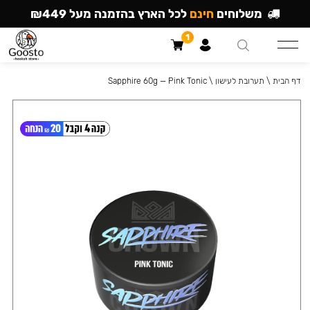
משלוחים
חינם
לכל הארץ בהזמנה מעל ₪449
1
דף הבית
\
תערובת לעישון
\
Sapphire 60g — Pink Tonic