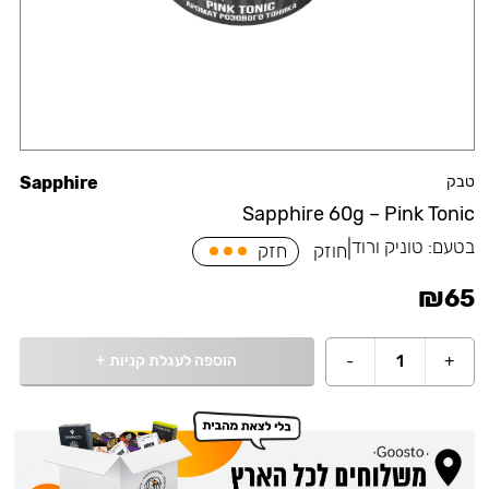
טבק
Sapphire
Sapphire 60g – Pink Tonic
בטעם:
טוניק ורוד
|
חוזק
חזק
₪
65
הוספה לעגלת קניות
+
-
1
+