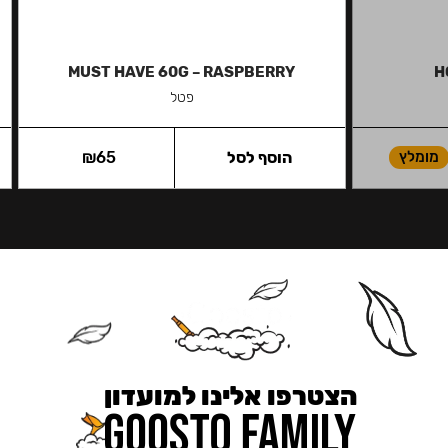
MUST HAVE 60G – RASPBERRY
H
פטל
מומלץ
הוסף לסל
65
₪
הצטרפו אלינו למועדון