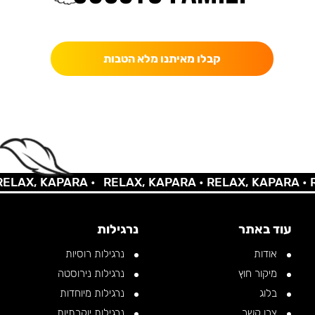
כאן מקבלים יותר — הטבות, עדכונים והפתעות בלעדיות.
קבלו מאיתנו מלא הטבות
AX, KAPARA •
RELAX, KAPARA •
RELAX, KAPARA •
REL
עוד באתר
נרגילות
אודות
נרגילות רוסיות
מיקור חוץ
נרגילות נירוסטה
בלוג
נרגילות מיוחדות
צרו קשר
נרגילות יוקרתיות