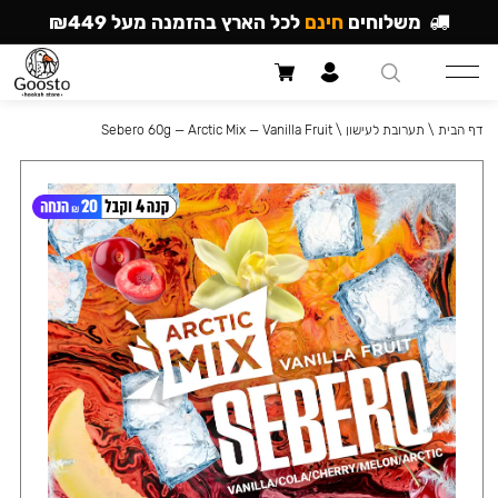
משלוחים
חינם
לכל הארץ בהזמנה מעל ₪449
דף הבית
\
תערובת לעישון
\
Sebero 60g — Arctic Mix — Vanilla Fruit