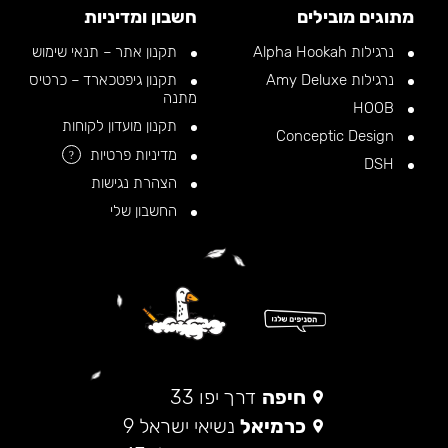
מתוגים מובילים
חשבון ומדיניות
נרגילות Alpha Hookah
תקנון אתר – תנאי שימוש
נרגילות Amy Deluxe
תקנון גיפטכארד – כרטיס
מתנה
HOOB
תקנון מועדון לקוחות
Conceptic Design
מדיניות פרטיות
?
DSH
הצהרת נגישות
החשבון שלי
חיפה
דרך יפו 33
כרמיאל
נשיאי ישראל 9