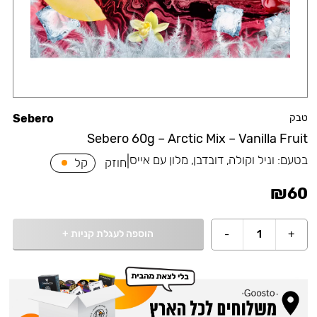
טבק
Sebero
Sebero 60g – Arctic Mix – Vanilla Fruit
בטעם:
וניל וקולה, דובדבן, מלון עם אייס
|
חוזק
קל
₪
60
הוספה לעגלת קניות
+
-
1
+