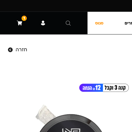
1
רים
סנוס
חזרה