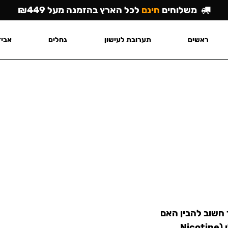
משלוחים
חינם
לכל הארץ בהזמנה מעל ₪449
ראשים
תערובת לעישון
גחלים
אביז
אך חשוב להבין האם
אתם מעוניינים ב-שקיות עם טבק (Snus) או ניקוטין נוזלי (Nicotine