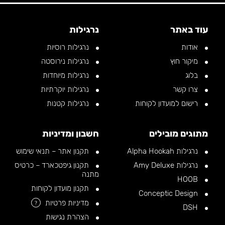
עוד באתר
נרגילות
אודות
נרגילות רוסיות
מיקור חוץ
נרגילות נירוסטה
בלוג
נרגילות מיוחדות
צרו קשר
נרגילות יוקרתיות
רישום למועדון לקוחות
נרגילות קטנות
מתוגים מובילים
חשבון ומדיניות
נרגילות Alpha Hookah
תקנון אתר – תנאי שימוש
נרגילות Amy Deluxe
תקנון גיפטכארד – כרטיס
מתנה
HOOB
תקנון מועדון לקוחות
Conceptic Design
מדיניות פרטיות
?
DSH
הצהרת נגישות