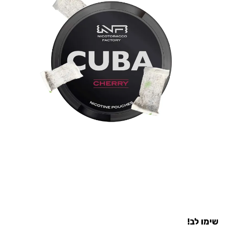
שימו לב!