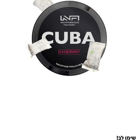
שימו לב!