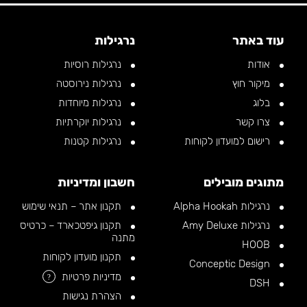
עוד באתר
נרגילות
אודות
נרגילות רוסיות
מיקור חוץ
נרגילות נירוסטה
בלוג
נרגילות מיוחדות
צרו קשר
נרגילות יוקרתיות
רישום למועדון לקוחות
נרגילות קטנות
מתוגים מובילים
חשבון ומדיניות
נרגילות Alpha Hookah
תקנון אתר – תנאי שימוש
נרגילות Amy Deluxe
תקנון גיפטכארד – כרטיס
מתנה
HOOB
תקנון מועדון לקוחות
Conceptic Design
מדיניות פרטיות
?
DSH
הצהרת נגישות