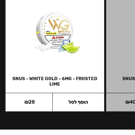
SNUS – WHITE GOLD – 6MG – FROSTED
SNUS 
LIME
4
₪
הוסף לסל
28
₪