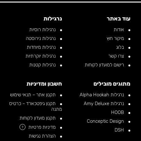
עוד באתר
נרגילות
אודות
נרגילות רוסיות
מיקור חוץ
נרגילות נירוסטה
בלוג
נרגילות מיוחדות
צרו קשר
נרגילות יוקרתיות
רישום למועדון לקוחות
נרגילות קטנות
מתוגים מובילים
חשבון ומדיניות
נרגילות Alpha Hookah
תקנון אתר – תנאי שימוש
נרגילות Amy Deluxe
תקנון גיפטכארד – כרטיס
מתנה
HOOB
תקנון מועדון לקוחות
Conceptic Design
מדיניות פרטיות
?
DSH
הצהרת נגישות