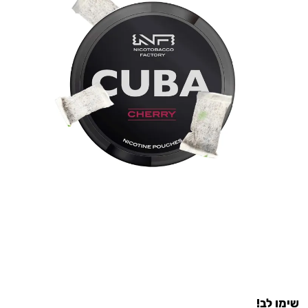
שימו לב!