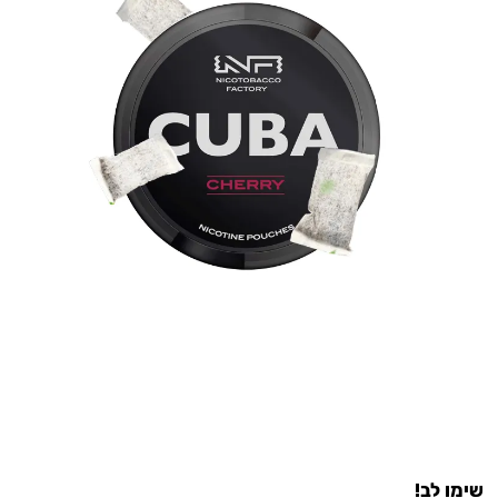
שימו לב!