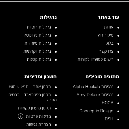
עוד באתר
נרגילות
אודות
נרגילות רוסיות
מיקור חוץ
נרגילות נירוסטה
בלוג
נרגילות מיוחדות
צרו קשר
נרגילות יוקרתיות
רישום למועדון לקוחות
נרגילות קטנות
מתוגים מובילים
חשבון ומדיניות
נרגילות Alpha Hookah
תקנון אתר – תנאי שימוש
נרגילות Amy Deluxe
תקנון גיפטכארד – כרטיס
מתנה
HOOB
תקנון מועדון לקוחות
Conceptic Design
מדיניות פרטיות
?
DSH
הצהרת נגישות