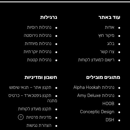
עוד באתר
נרגילות
אודות
נרגילות רוסיות
מיקור חוץ
נרגילות נירוסטה
בלוג
נרגילות מיוחדות
צרו קשר
נרגילות יוקרתיות
רישום למועדון לקוחות
נרגילות קטנות
מתוגים מובילים
חשבון ומדיניות
נרגילות Alpha Hookah
תקנון אתר – תנאי שימוש
נרגילות Amy Deluxe
תקנון גיפטכארד – כרטיס
מתנה
HOOB
תקנון מועדון לקוחות
Conceptic Design
מדיניות פרטיות
?
DSH
הצהרת נגישות