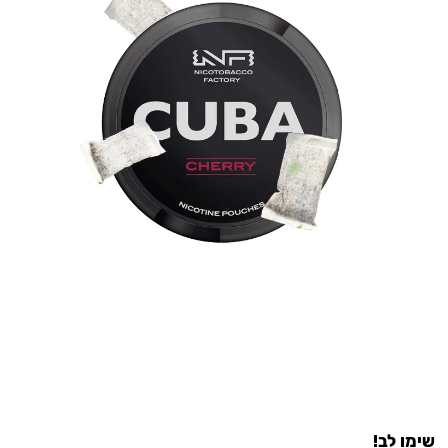
שימו לב!