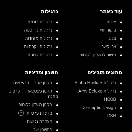
עוד באתר
נרגילות
אודות
נרגילות רוסיות
מיקור חוץ
נרגילות נירוסטה
בלוג
נרגילות מיוחדות
צרו קשר
נרגילות יוקרתיות
רישום למועדון לקוחות
נרגילות קטנות
מתוגים מובילים
חשבון ומדיניות
נרגילות Alpha Hookah
תקנון אתר – תנאי שימוש
נרגילות Amy Deluxe
תקנון גיפטכארד – כרטיס
מתנה
HOOB
תקנון מועדון לקוחות
Conceptic Design
מדיניות פרטיות
?
DSH
הצהרת נגישות
החשבון שלי