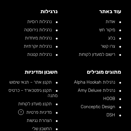
עוד באתר
נרגילות
אודות
נרגילות רוסיות
מיקור חוץ
נרגילות נירוסטה
בלוג
נרגילות מיוחדות
צרו קשר
נרגילות יוקרתיות
רישום למועדון לקוחות
נרגילות קטנות
מתוגים מובילים
חשבון ומדיניות
נרגילות Alpha Hookah
תקנון אתר – תנאי שימוש
נרגילות Amy Deluxe
תקנון גיפטכארד – כרטיס
מתנה
HOOB
תקנון מועדון לקוחות
Conceptic Design
מדיניות פרטיות
?
DSH
הצהרת נגישות
החשבון שלי