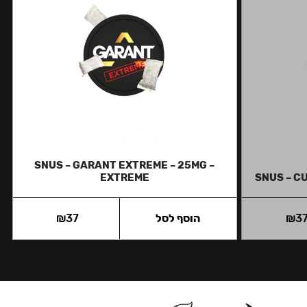
SNUS – GARANT EXTREME – 25MG –
EXTREME
SNUS – C
3
₪
הוסף לסל
37
₪