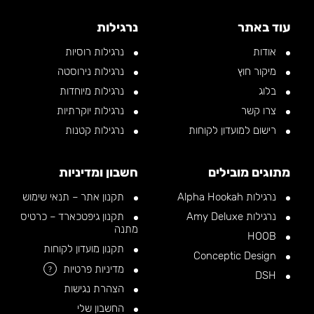
עוד באתר
נרגילות
אודות
נרגילות רוסיות
מיקור חוץ
נרגילות נירוסטה
בלוג
נרגילות מיוחדות
צרו קשר
נרגילות יוקרתיות
רישום למועדון לקוחות
נרגילות קטנות
מתוגים מובילים
חשבון ומדיניות
נרגילות Alpha Hookah
תקנון אתר – תנאי שימוש
נרגילות Amy Deluxe
תקנון גיפטכארד – כרטיס
מתנה
HOOB
תקנון מועדון לקוחות
Conceptic Design
מדיניות פרטיות
?
DSH
הצהרת נגישות
החשבון שלי