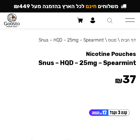
משלוחים
חינם
לכל הארץ בהזמנה מעל ₪449
דף הבית
\
סנוס
\
Snus – HQD – 25mg – Spearmint
Nicotine Pouches
Snus – HQD – 25mg – Spearmint
37
₪