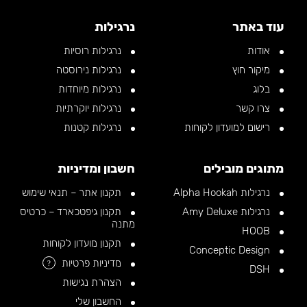
עוד באתר
נרגילות
אודות
נרגילות רוסיות
מיקור חוץ
נרגילות נירוסטה
בלוג
נרגילות מיוחדות
צרו קשר
נרגילות יוקרתיות
רישום למועדון לקוחות
נרגילות קטנות
מתוגים מובילים
חשבון ומדיניות
נרגילות Alpha Hookah
תקנון אתר – תנאי שימוש
נרגילות Amy Deluxe
תקנון גיפטכארד – כרטיס
מתנה
HOOB
תקנון מועדון לקוחות
Conceptic Design
מדיניות פרטיות
?
DSH
הצהרת נגישות
החשבון שלי