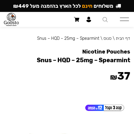
משלוחים
חינם
לכל הארץ בהזמנה מעל ₪449
דף הבית
\
סנוס
\
Snus – HQD – 25mg – Spearmint
Nicotine Pouches
Snus – HQD – 25mg – Spearmint
37
₪