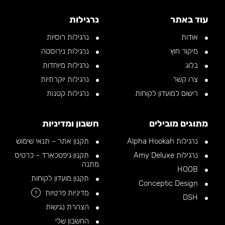
עוד באתר
נרגילות
אודות
נרגילות רוסיות
מיקור חוץ
נרגילות נירוסטה
בלוג
נרגילות מיוחדות
צרו קשר
נרגילות יוקרתיות
רישום למועדון לקוחות
נרגילות קטנות
מתוגים מובילים
חשבון ומדיניות
נרגילות Alpha Hookah
תקנון אתר – תנאי שימוש
נרגילות Amy Deluxe
תקנון גיפטכארד – כרטיס
מתנה
HOOB
תקנון מועדון לקוחות
Conceptic Design
מדיניות פרטיות
?
DSH
הצהרת נגישות
החשבון שלי