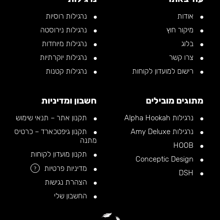
אודות
נרגילות רוסיות
מיקור חוץ
נרגילות נירוסטה
בלוג
נרגילות מיוחדות
צרו קשר
נרגילות יוקרתיות
רישום למועדון לקוחות
נרגילות קטנות
מתוגים מובילים
חשבון ומדיניות
נרגילות Alpha Hookah
תקנון אתר – תנאי שימוש
נרגילות Amy Deluxe
תקנון גיפטכארד – כרטיס
מתנה
HOOB
תקנון מועדון לקוחות
Conceptic Design
מדיניות פרטיות
?
DSH
הצהרת נגישות
החשבון שלי