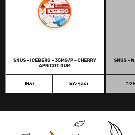
SNUS – ICEBERG – 35MG/P – CHERRY
SNUS – W
APRICOT GUM
2
₪
הוסף לסל
37
₪