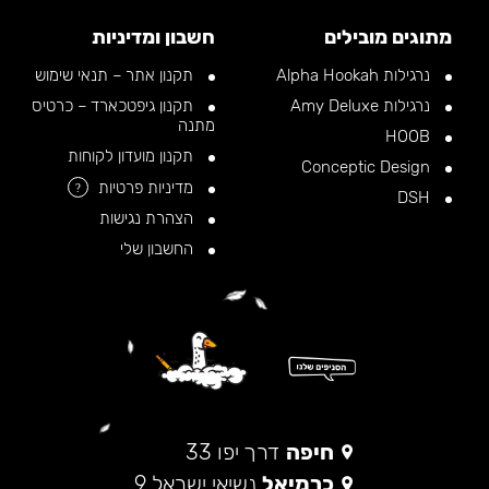
מתוגים מובילים
חשבון ומדיניות
נרגילות Alpha Hookah
תקנון אתר – תנאי שימוש
נרגילות Amy Deluxe
תקנון גיפטכארד – כרטיס
מתנה
HOOB
תקנון מועדון לקוחות
Conceptic Design
מדיניות פרטיות
?
DSH
הצהרת נגישות
החשבון שלי
חיפה
דרך יפו 33
כרמיאל
נשיאי ישראל 9