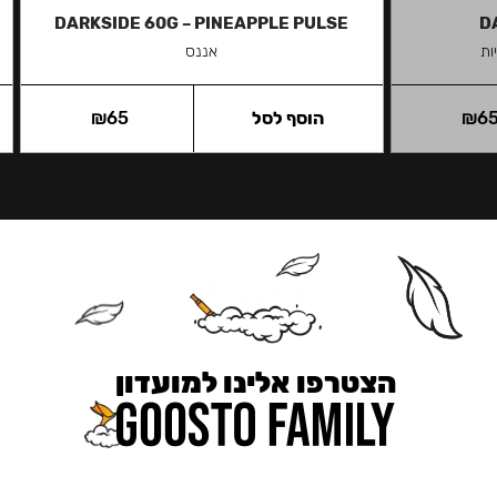
DARKSIDE 60G – PINEAPPLE PULSE
D
ות
אננס
6
₪
הוסף לסל
65
₪
הצטרפו אלינו למועדון
כאן מקבלים יותר — הטבות, עדכונים והפתעות בלעדיות.