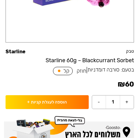
טבק
Starline
Starline 60g – Blackcurrant Sorbet
בטעם:
סורבה דומדניות
|
חוזק
קל
₪
60
-
1
+
הוספה לעגלת קניות
+