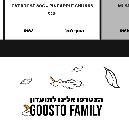
OVERDOSE 60G – PINEAPPLE CHUNKS
MUST
אננס
6
₪
הוסף לסל
67
₪
הצטרפו אלינו למועדון
כאן מקבלים יותר — הטבות, עדכונים והפתעות בלעדיות.