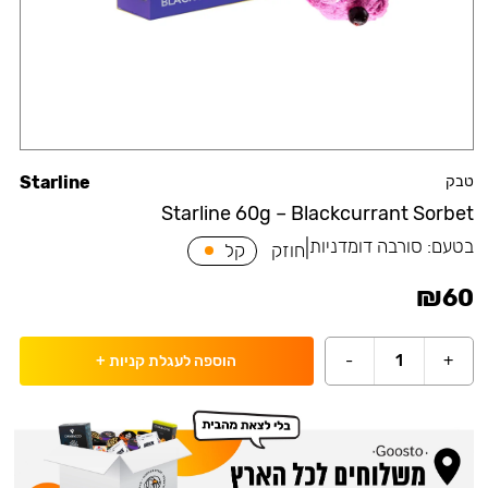
טבק
Starline
Starline 60g – Blackcurrant Sorbet
בטעם:
סורבה דומדניות
|
חוזק
קל
₪
60
-
1
+
הוספה לעגלת קניות
+