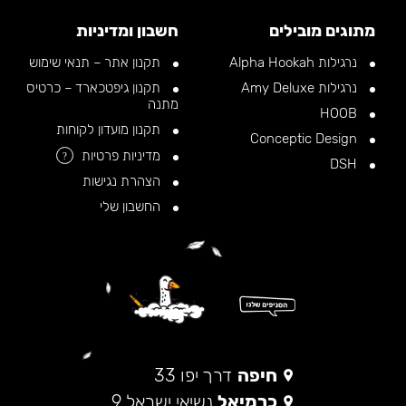
מתוגים מובילים
חשבון ומדיניות
נרגילות Alpha Hookah
תקנון אתר – תנאי שימוש
נרגילות Amy Deluxe
תקנון גיפטכארד – כרטיס
מתנה
HOOB
תקנון מועדון לקוחות
Conceptic Design
מדיניות פרטיות
?
DSH
הצהרת נגישות
החשבון שלי
חיפה
דרך יפו 33
כרמיאל
נשיאי ישראל 9