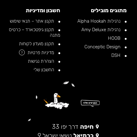
מתוגים מובילים
חשבון ומדיניות
נרגילות Alpha Hookah
תקנון אתר – תנאי שימוש
נרגילות Amy Deluxe
תקנון גיפטכארד – כרטיס
מתנה
HOOB
תקנון מועדון לקוחות
Conceptic Design
מדיניות פרטיות
?
DSH
הצהרת נגישות
החשבון שלי
חיפה
דרך יפו 33
כרמיאל
נשיאי ישראל 9