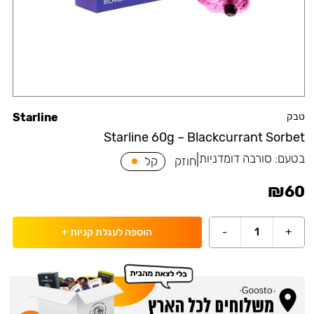
טבק
Starline
Starline 60g – Blackcurrant Sorbet
בטעם:
סורבה דומדניות
|
חוזק
קל
₪
60
-
1
+
הוספה לעגלת קניות
+