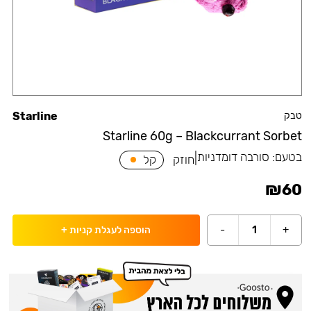
טבק
Starline
Starline 60g – Blackcurrant Sorbet
בטעם:
סורבה דומדניות
|
חוזק
קל
₪
60
-
1
+
הוספה לעגלת קניות
+