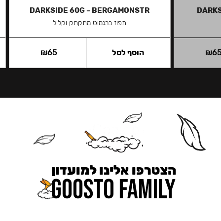
DARKSIDE 60G – BERGAMONSTR
DARKS
תפוז ברגמוט מתקתק וקליל
6
₪
הוסף לסל
65
₪
הצטרפו אלינו למועדון
כאן מקבלים יותר — הטבות, עדכונים והפתעות בלעדיות.