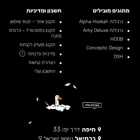
מתוגים מובילים
חשבון ומדיניות
נרגילות Alpha Hookah
תקנון אתר – תנאי שימוש
נרגילות Amy Deluxe
תקנון גיפטכארד – כרטיס
מתנה
HOOB
תקנון מועדון לקוחות
Conceptic Design
מדיניות פרטיות
?
DSH
הצהרת נגישות
החשבון שלי
חיפה
דרך יפו 33
כרמיאל
נשיאי ישראל 9