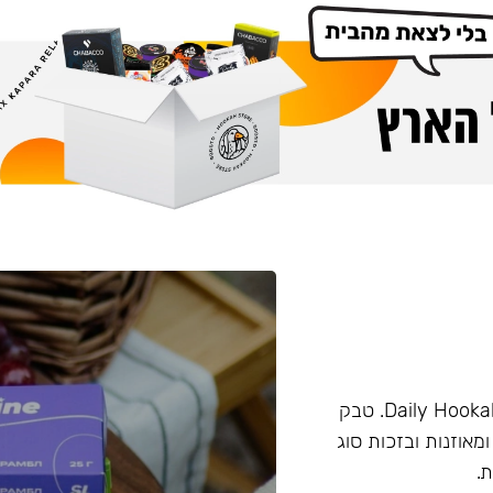
טבק מבית החברה Darkside. המותג פעם היה מוכר בשם Daily Hookah. טבק
ומאוזנות ובזכות סוג
.