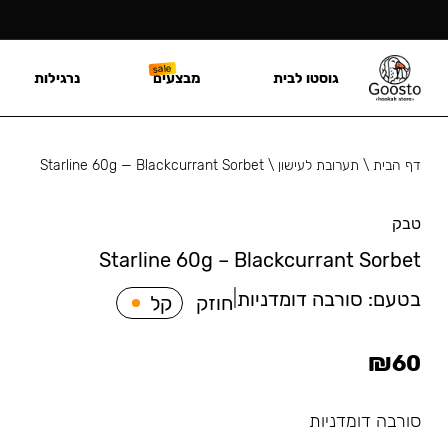
גוסטו לבית
מבצעים
נרגילות
דף הבית
\
תערובת לעישון
\
Starline 60g — Blackcurrant Sorbet
טבק
Starline 60g – Blackcurrant Sorbet
בטעם:
סורבה דומדניות
|
חוזק
קל
₪
60
סורבה דומדניות