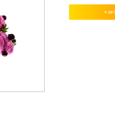
יות
+