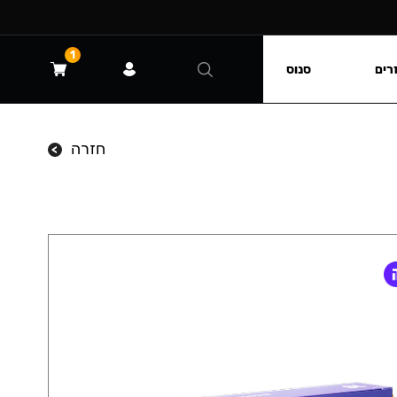
1
רים
סנוס
חזרה