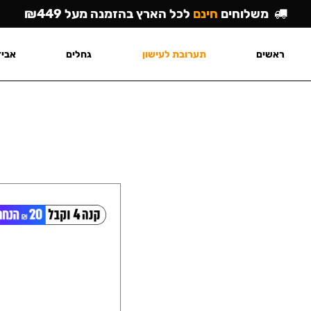
משלוחים
חינם
לכל הארץ בהזמנה מעל ₪449
ראשים
תערובת לעישון
גחלים
אביז