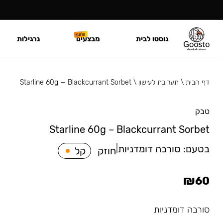
גוסטו לבית
מבצעים
נרגילות
דף הבית
\
תערובת לעישון
\
Starline 60g — Blackcurrant Sorbet
טבק
Starline 60g – Blackcurrant Sorbet
בטעם:
סורבה דומדניות
|
חוזק
קל
₪
60
סורבה דומדניות