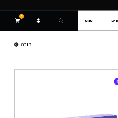
1
רים
סנוס
חזרה