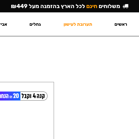
משלוחים
חינם
לכל הארץ בהזמנה מעל ₪449
ראשים
תערובת לעישון
גחלים
אביז