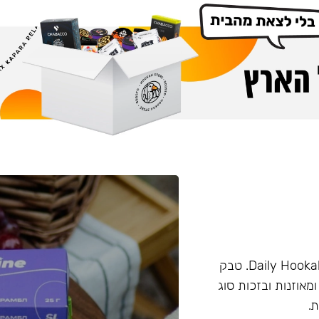
טבק מבית החברה Darkside. המותג פעם היה מוכר בשם Daily Hookah. טבק
ומאוזנות ובזכות סוג
.