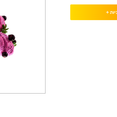
יות
+