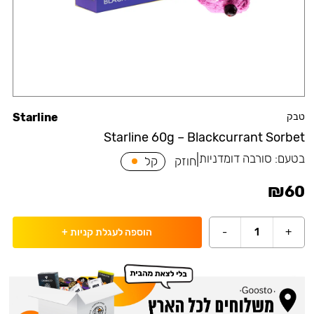
טבק
Starline
Starline 60g – Blackcurrant Sorbet
בטעם:
סורבה דומדניות
|
חוזק
קל
₪
60
-
1
+
הוספה לעגלת קניות
+