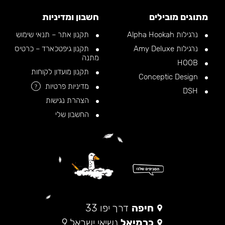
מתוגים מובילים
חשבון ומדיניות
נרגילות Alpha Hookah
תקנון אתר – תנאי שימוש
נרגילות Amy Deluxe
תקנון גיפטכארד – כרטיס
מתנה
HOOB
תקנון מועדון לקוחות
Conceptic Design
מדיניות פרטיות
?
DSH
הצהרת נגישות
החשבון שלי
חיפה
דרך יפו 33
כרמיאל
נשיאי ישראל 9