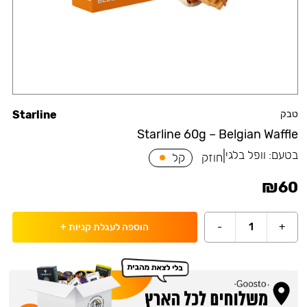
טבק
Starline
Starline 60g – Belgian Waffle
בטעם:
וופל בלגי
|
חוזק
קל
₪
60
-
1
+
הוספה לעגלת קניות
+