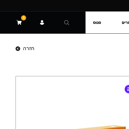
1
רים
סנוס
חזרה