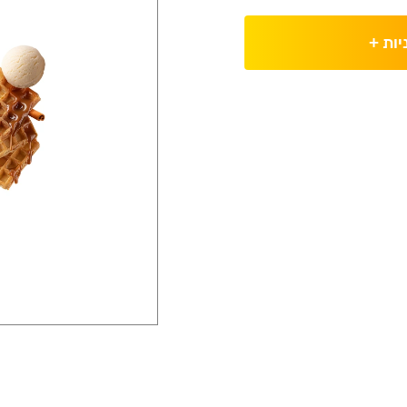
יות
+