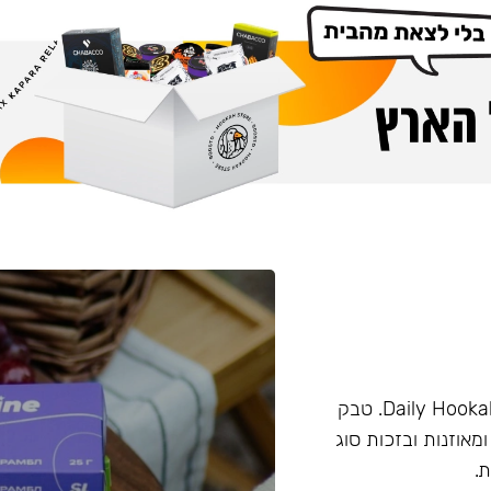
טבק מבית החברה Darkside. המותג פעם היה מוכר בשם Daily Hookah. טבק
ומאוזנות ובזכות סוג
.