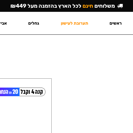
משלוחים
חינם
לכל הארץ בהזמנה מעל ₪449
ראשים
תערובת לעישון
גחלים
אביז