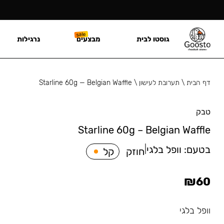
גוסטו לבית
מבצעים
נרגילות
דף הבית
\
תערובת לעישון
\
Starline 60g — Belgian Waffle
טבק
Starline 60g – Belgian Waffle
בטעם:
וופל בלגי
|
חוזק
קל
₪
60
וופל בלגי