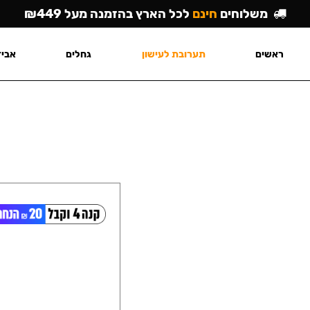
משלוחים
חינם
לכל הארץ בהזמנה מעל ₪449
ראשים
תערובת לעישון
גחלים
אביז