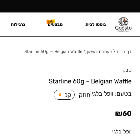
גוסטו לבית
מבצעים
נרגילות
דף הבית
\
תערובת לעישון
\
Starline 60g — Belgian Waffle
טבק
Starline 60g – Belgian Waffle
בטעם:
וופל בלגי
|
חוזק
קל
₪
60
וופל בלגי