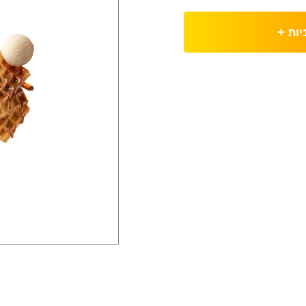
יות
+