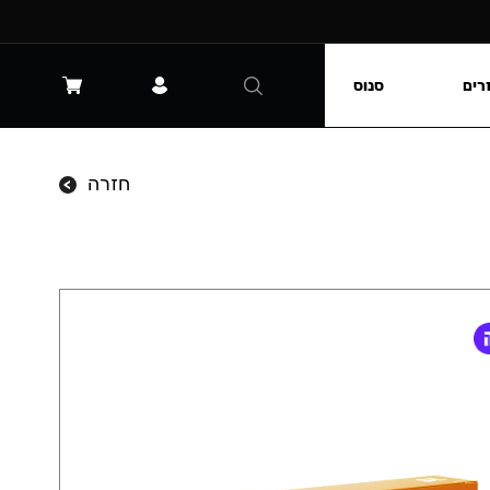
רים
סנוס
חזרה