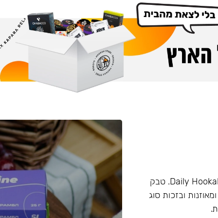
טבק מבית החברה Darkside. המותג פעם היה מוכר בשם Daily Hookah. טבק
ומאוזנות ובזכות סוג
.