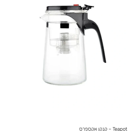
Teapot – קנקן אקספרס