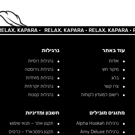
AX, KAPARA •
RELAX, KAPARA •
RELAX, KAPARA •
REL
עוד באתר
נרגילות
אודות
נרגילות רוסיות
מיקור חוץ
נרגילות נירוסטה
בלוג
נרגילות מיוחדות
צרו קשר
נרגילות יוקרתיות
רישום למועדון לקוחות
נרגילות קטנות
מתוגים מובילים
חשבון ומדיניות
נרגילות Alpha Hookah
תקנון אתר – תנאי שימוש
נרגילות Amy Deluxe
תקנון גיפטכארד – כרטיס