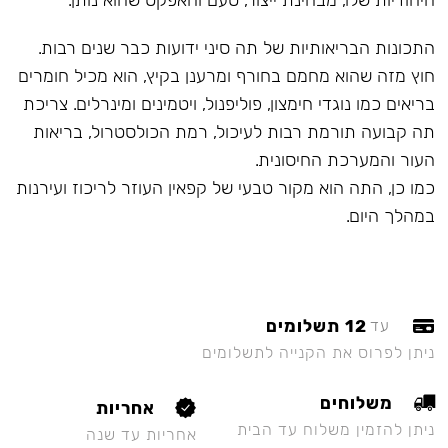
היחודיות שלו, מבחינת ייצור, טעם והאפקט שהוא נותן.
התכונות הבריאותיות של תה סיני ידועות כבר שנים רבות.
חוץ מזה שהוא מחמם בחורף ומרענן בקיץ, הוא מכיל חומרים
בריאים כמו נוגדי חימצון, פוליפנול, ויטמינים ומינרלים. צריכת
תה קבועה תורמת רבות לעיכול, רמת הכולסטרול, בריאות
העור והמערכת החיסונית.
כמו כן, התה הוא מקור טבעי של קפאין העוזר לריכוז ועירנות
במהלך היום.
12 תשלומים
עד
ניתן לפרוס את הקנייה לתשלומים
משלוחים
אחריות
ניתן להזמין משלוח עד הבית
אחריות עד שנה