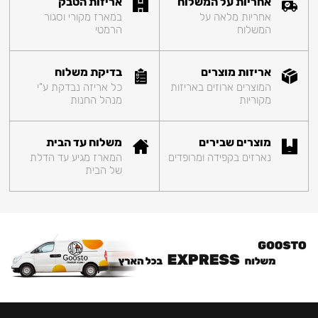
אחריות על המשלוח
אריזות הטבק
אחריות מלאה על
במארז מקורי וסגור
המשלוח
הרמטי
אריזות מוצרים
בדיקת משלוח
המוצרים ארוזים באריזות
כל אריזה נבדקת ע"י
מקוריות
מנהל החנות
מוצרים שבירים
משלוח עד הבית
נארזים בקפידה ומרופדים
המארז מגיע עד הדלת
של הבית