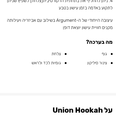
4. ניתן להחליף את בתחתית הדקורטיבית(צלחת) לשפיץ שניתן
לתקוע באדמה בזמן עישון בטבע
עיצובה הייחודי של ה-Argument בשילוב עם אביזריה ויעילותה
מקנים חוויית עישון יוצאת דופן
מה בערכה?
גוף
צלחת
צינור סיליקון
גומיות לכד ולראש
על Union Hookah