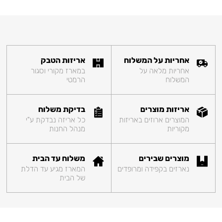
אחריות על המשלוח
אריזות הטבק
אחריות מלאה על
במארז מקורי וסגור
המשלוח
הרמטי
אריזות מוצרים
בדיקת משלוח
המוצרים ארוזים באריזות
כל אריזה נבדקת ע"י
מקוריות
מנהל החנות
מוצרים שבירים
משלוח עד הבית
נארזים בקפידה ומרופדים
המארז מגיע עד הדלת
של הבית