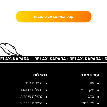
כאן מקבלים יותר — הטבות, עדכונים והפתעות בלעדיות.
קבלו מאיתנו מלא הטבות
AX, KAPARA •
RELAX, KAPARA •
RELAX, KAPARA •
REL
עוד באתר
נרגילות
אודות
נרגילות רוסיות
מיקור חוץ
נרגילות נירוסטה
בלוג
נרגילות מיוחדות
צרו קשר
נרגילות יוקרתיות