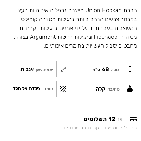
חברת Union Hookah מייצרת נרגילות איכותיות מעץ
במבחר צבעים הרחב ביותר, נרגילות מסדרה קומיקס
המעוצבות בעבודת יד על ידי אמנים, נרגילות יוקרתיות
מסדרה Fibonacci ונרגילות חדשות Argument בצורת
מחבט בייסבול העשויות בחומרים איכותיים.
68
אנכית
גובה
ס"מ
יצאת עשן
קלה
פלדת אל חלד
חומר
סחיבה
12 תשלומים
עד
ניתן לפרוס את הקנייה לתשלומים