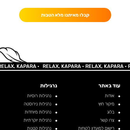
קבלו מאיתנו מלא הטבות
AX, KAPARA •
RELAX, KAPARA •
RELAX, KAPARA •
REL
עוד באתר
נרגילות
אודות
נרגילות רוסיות
מיקור חוץ
נרגילות נירוסטה
בלוג
נרגילות מיוחדות
צרו קשר
נרגילות יוקרתיות
רישום למועדון לקוחות
נרגילות קטנות