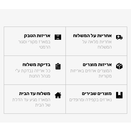
אחריות על המשלוח
אריזות הטבק
אחריות מלאה על
במארז מקורי וסגור
המשלוח
הרמטי
אריזות מוצרים
בדיקת משלוח
המוצרים ארוזים באריזות
כל אריזה נבדקת ע"י
מקוריות
מנהל החנות
מוצרים שבירים
משלוח עד הבית
נארזים בקפידה ומרופדים
המארז מגיע עד הדלת
של הבית