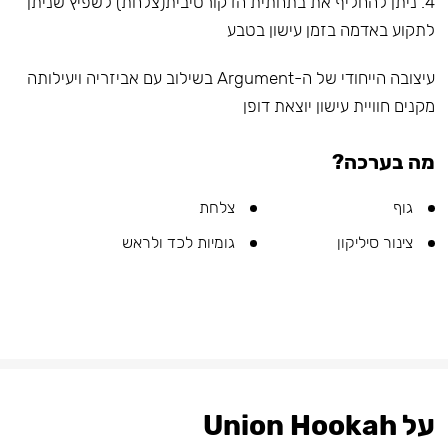
4. ניתן להחליף את בתחתית הדקורטיבית(צלחת) לשפיץ שניתן
לתקוע באדמה בזמן עישון בטבע
עיצובה הייחודי של ה-Argument בשילוב עם אביזריה ויעילותה
מקנים חוויית עישון יוצאת דופן
מה בערכה?
גוף
צלחת
צינור סיליקון
גומיות לכד ולראש
על Union Hookah