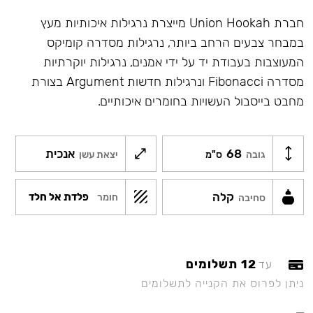
חברת Union Hookah מייצרת נרגילות איכותיות מעץ
במבחר צבעים הרחב ביותר, נרגילות מסדרה קומיקס
המעוצבות בעבודת יד על ידי אמנים, נרגילות יוקרתיות
מסדרה Fibonacci ונרגילות חדשות Argument בצורת
מחבט בייסבול העשויות בחומרים איכותיים.
68
אנכית
גובה
ס"מ
יצאת עשן
קלה
פלדת אל חלד
חומר
סחיבה
12 תשלומים
עד
ניתן לפרוס את הקנייה לתשלומים