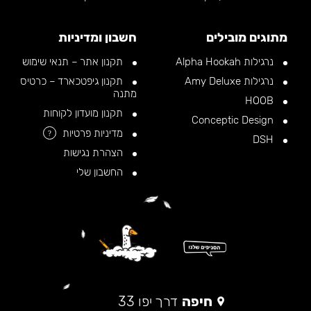
מתוגים מובילים
חשבון ומדיניות
נרגילות Alpha Hookah
תקנון אתר – תנאי שימוש
נרגילות Amy Deluxe
תקנון גיפטכארד – כרטיס
מתנה
HOOB
תקנון מועדון לקוחות
Conceptic Design
מדיניות פרטיות
?
DSH
הצהרת נגישות
החשבון שלי
חיפה
דרך יפו 33