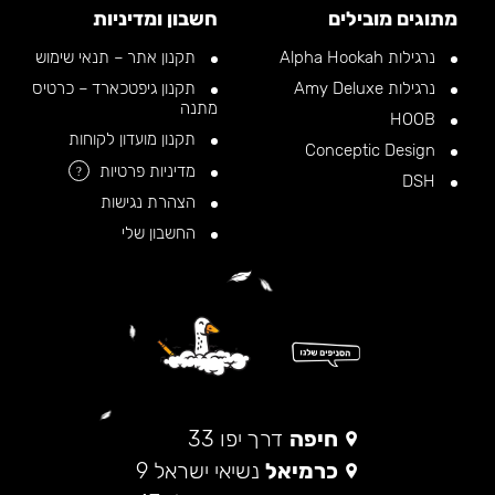
מתוגים מובילים
חשבון ומדיניות
נרגילות Alpha Hookah
תקנון אתר – תנאי שימוש
נרגילות Amy Deluxe
תקנון גיפטכארד – כרטיס
מתנה
HOOB
תקנון מועדון לקוחות
Conceptic Design
מדיניות פרטיות
?
DSH
הצהרת נגישות
החשבון שלי
חיפה
דרך יפו 33
כרמיאל
נשיאי ישראל 9