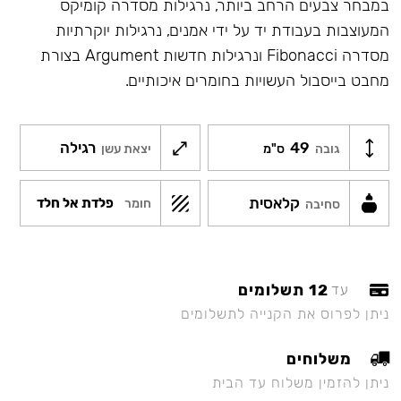
במבחר צבעים הרחב ביותר, נרגילות מסדרה קומיקס
המעוצבות בעבודת יד על ידי אמנים, נרגילות יוקרתיות
מסדרה Fibonacci ונרגילות חדשות Argument בצורת
מחבט בייסבול העשויות בחומרים איכותיים.
49
רגילה
גובה
ס"מ
יצאת עשן
קלאסית
פלדת אל חלד
חומר
סחיבה
12 תשלומים
עד
ניתן לפרוס את הקנייה לתשלומים
משלוחים
ניתן להזמין משלוח עד הבית