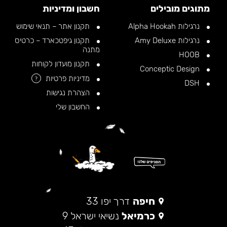
מתוגים מובילים
חשבון ומדיניות
נרגילות Alpha Hookah
תקנון אתר – תנאי שימוש
נרגילות Amy Deluxe
תקנון גיפטכארד – כרטיס
מתנה
HOOB
תקנון מועדון לקוחות
Conceptic Design
מדיניות פרטיות
?
DSH
הצהרת נגישות
החשבון שלי
חיפה
דרך יפו 33
כרמיאל
נשיאי ישראל 9