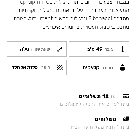
במבחר צבעים הרחב ביותר, נרגילות מסדרה קומיקס
המעוצבות בעבודת יד על ידי אמנים, נרגילות יוקרתיות
מסדרה Fibonacci ונרגילות חדשות Argument בצורת
מחבט בייסבול העשויות בחומרים איכותיים.
49
רגילה
גובה
ס"מ
יצאת עשן
קלאסית
פלדת אל חלד
חומר
סחיבה
12 תשלומים
עד
ניתן לפרוס את הקנייה לתשלומים
משלוחים
ניתן להזמין משלוח עד הבית