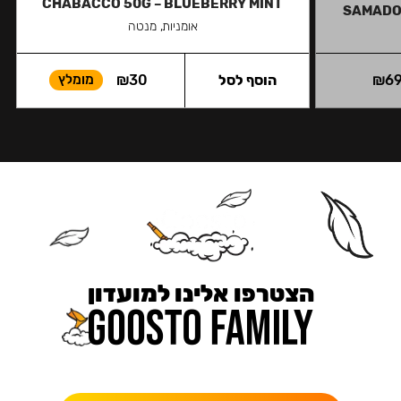
CHABACCO 50G – BLUEBERRY MINT
SAMADOY
אומניות, מנטה
6
₪
הוסף לסל
30
₪
מומלץ
הצטרפו אלינו למועדון
כאן מקבלים יותר — הטבות, עדכונים והפתעות בלעדיות.